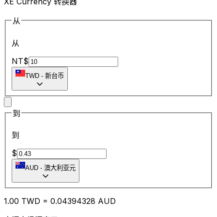
XE Currency 转换器
从
从
NT$
TWD
-
新台币
到
到
$
AUD
-
澳大利亚元
1.00
TWD
=
0.04
394328
AUD