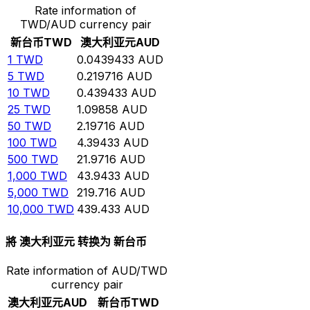
Rate information of
TWD/AUD currency pair
新台币
TWD
澳大利亚元
AUD
1
TWD
0.0439433
AUD
5
TWD
0.219716
AUD
10
TWD
0.439433
AUD
25
TWD
1.09858
AUD
50
TWD
2.19716
AUD
100
TWD
4.39433
AUD
500
TWD
21.9716
AUD
1,000
TWD
43.9433
AUD
5,000
TWD
219.716
AUD
10,000
TWD
439.433
AUD
將 澳大利亚元 转换为 新台币
Rate information of AUD/TWD
currency pair
澳大利亚元
AUD
新台币
TWD