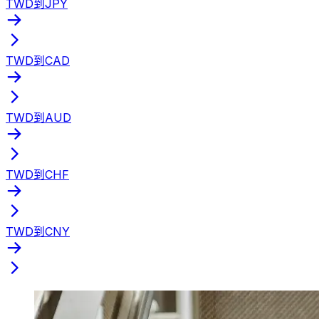
TWD到JPY
TWD到CAD
TWD到AUD
TWD到CHF
TWD到CNY