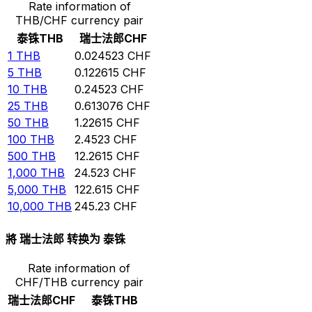
Rate information of
THB/CHF currency pair
泰铢
THB
瑞士法郎
CHF
1
THB
0.024523
CHF
5
THB
0.122615
CHF
10
THB
0.24523
CHF
25
THB
0.613076
CHF
50
THB
1.22615
CHF
100
THB
2.4523
CHF
500
THB
12.2615
CHF
1,000
THB
24.523
CHF
5,000
THB
122.615
CHF
10,000
THB
245.23
CHF
將 瑞士法郎 转换为 泰铢
Rate information of
CHF/THB currency pair
瑞士法郎
CHF
泰铢
THB