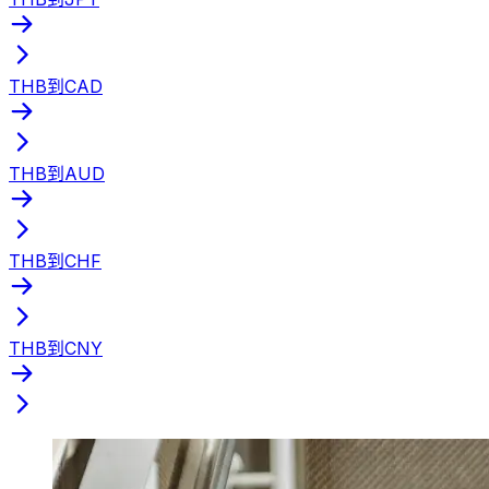
THB到CAD
THB到AUD
THB到CHF
THB到CNY