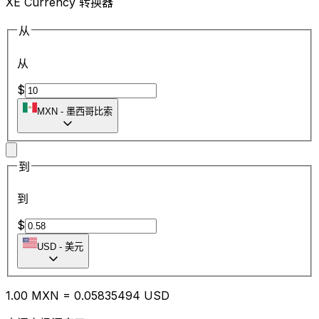
XE Currency 转换器
从
从
$
MXN
-
墨西哥比索
到
到
$
USD
-
美元
1.00
MXN
=
0.05
835494
USD