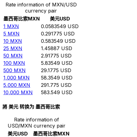
Rate information of MXN/USD
currency pair
墨西哥比索
MXN
美元
USD
1
MXN
0.0583549
USD
5
MXN
0.291775
USD
10
MXN
0.583549
USD
25
MXN
1.45887
USD
50
MXN
2.91775
USD
100
MXN
5.83549
USD
500
MXN
29.1775
USD
1,000
MXN
58.3549
USD
5,000
MXN
291.775
USD
10,000
MXN
583.549
USD
將 美元 转换为 墨西哥比索
Rate information of
USD/MXN currency pair
美元
USD
墨西哥比索
MXN