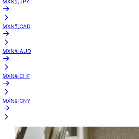
MXN到JPY
MXN到CAD
MXN到AUD
MXN到CHF
MXN到CNY