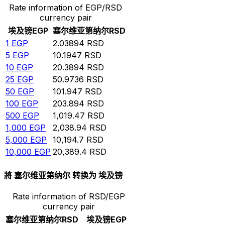
Rate information of EGP/RSD
currency pair
埃及镑
EGP
塞尔维亚第纳尔
RSD
1
EGP
2.03894
RSD
5
EGP
10.1947
RSD
10
EGP
20.3894
RSD
25
EGP
50.9736
RSD
50
EGP
101.947
RSD
100
EGP
203.894
RSD
500
EGP
1,019.47
RSD
1,000
EGP
2,038.94
RSD
5,000
EGP
10,194.7
RSD
10,000
EGP
20,389.4
RSD
將 塞尔维亚第纳尔 转换为 埃及镑
Rate information of RSD/EGP
currency pair
塞尔维亚第纳尔
RSD
埃及镑
EGP