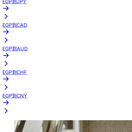
EGP到JPY
EGP到CAD
EGP到AUD
EGP到CHF
EGP到CNY