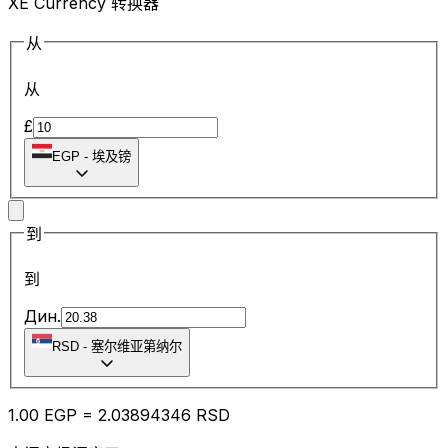
XE Currency 转换器
从
从
£
EGP
-
埃及镑
到
到
Дин.
RSD
-
塞尔维亚第纳尔
1.00
EGP
=
2.03
894346
RSD