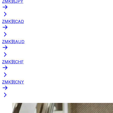
ZMK到JPY
ZMK到CAD
ZMK到AUD
ZMK到CHF
ZMK到CNY