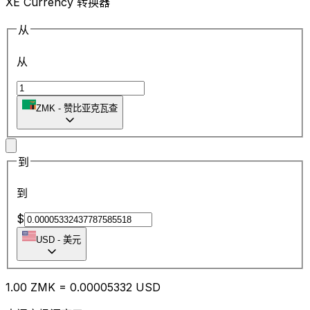
XE Currency 转换器
从
从
ZMK
-
赞比亚克瓦查
到
到
$
USD
-
美元
1.00
ZMK
=
0.00
005332
USD