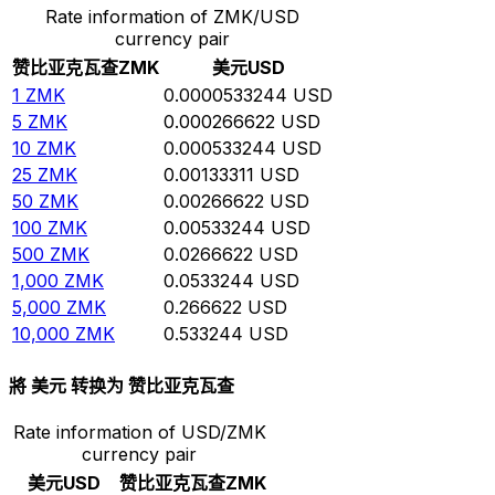
Rate information of ZMK/USD
currency pair
赞比亚克瓦查
ZMK
美元
USD
1
ZMK
0.0000533244
USD
5
ZMK
0.000266622
USD
10
ZMK
0.000533244
USD
25
ZMK
0.00133311
USD
50
ZMK
0.00266622
USD
100
ZMK
0.00533244
USD
500
ZMK
0.0266622
USD
1,000
ZMK
0.0533244
USD
5,000
ZMK
0.266622
USD
10,000
ZMK
0.533244
USD
將 美元 转换为 赞比亚克瓦查
Rate information of USD/ZMK
currency pair
美元
USD
赞比亚克瓦查
ZMK