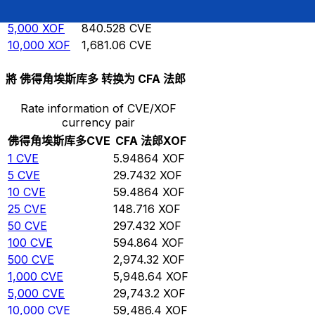
1,000
XOF
168.106
CVE
5,000
XOF
840.528
CVE
10,000
XOF
1,681.06
CVE
將 佛得角埃斯库多 转换为 CFA 法郎
Rate information of CVE/XOF
currency pair
佛得角埃斯库多
CVE
CFA 法郎
XOF
1
CVE
5.94864
XOF
5
CVE
29.7432
XOF
10
CVE
59.4864
XOF
25
CVE
148.716
XOF
50
CVE
297.432
XOF
100
CVE
594.864
XOF
500
CVE
2,974.32
XOF
1,000
CVE
5,948.64
XOF
5,000
CVE
29,743.2
XOF
10,000
CVE
59,486.4
XOF