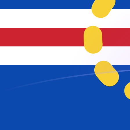
立即注册
XOF CVE 今日汇率
將 CFA 法郎 转换为 佛得角埃斯库多
Rate information of XOF/CVE
currency pair
CFA 法郎
XOF
佛得角埃斯库多
CVE
1
XOF
0.168106
CVE
5
XOF
0.840528
CVE
10
XOF
1.68106
CVE
25
XOF
4.20264
CVE
50
XOF
8.40528
CVE
100
XOF
16.8106
CVE
500
XOF
84.0528
CVE