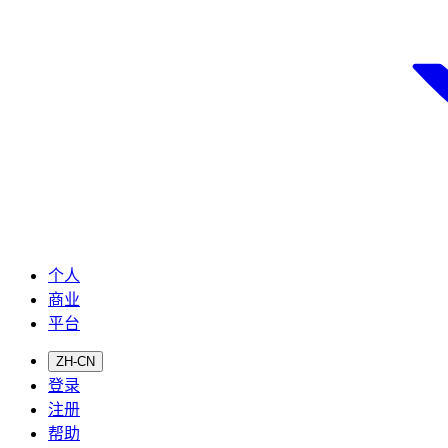
个人
商业
平台
ZH-CN
登录
注册
帮助