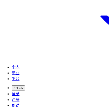
个人
商业
平台
ZH-CN
登录
注册
帮助