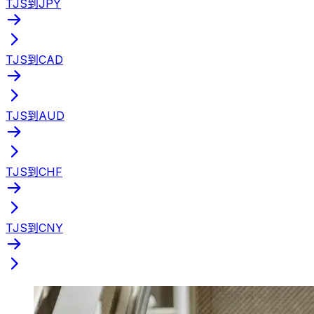
TJS到JPY
TJS到CAD
TJS到AUD
TJS到CHF
TJS到CNY