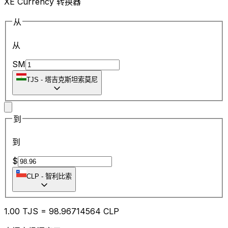
XE Currency 转换器
从
从
SM
TJS
-
塔吉克斯坦索莫尼
到
到
$
CLP
-
智利比索
1.00
TJS
=
98.96
714564
CLP