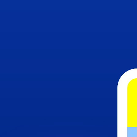
不会仅得此仅率。
仅看仅款仅率。