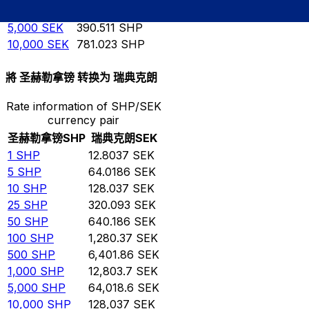
1,000
SEK
78.1023
SHP
5,000
SEK
390.511
SHP
10,000
SEK
781.023
SHP
將 圣赫勒拿镑 转换为 瑞典克朗
Rate information of SHP/SEK
currency pair
圣赫勒拿镑
SHP
瑞典克朗
SEK
1
SHP
12.8037
SEK
5
SHP
64.0186
SEK
10
SHP
128.037
SEK
25
SHP
320.093
SEK
50
SHP
640.186
SEK
100
SHP
1,280.37
SEK
500
SHP
6,401.86
SEK
1,000
SHP
12,803.7
SEK
5,000
SHP
64,018.6
SEK
10,000
SHP
128,037
SEK