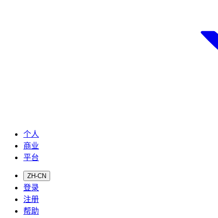
个人
商业
平台
ZH-CN
登录
注册
帮助