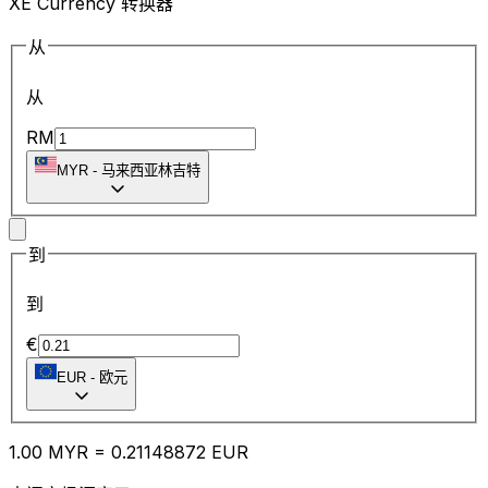
XE Currency 转换器
从
从
RM
MYR
-
马来西亚林吉特
到
到
€
EUR
-
欧元
1.00
MYR
=
0.21
148872
EUR