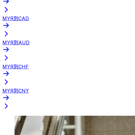
MYR到CAD
MYR到AUD
MYR到CHF
MYR到CNY