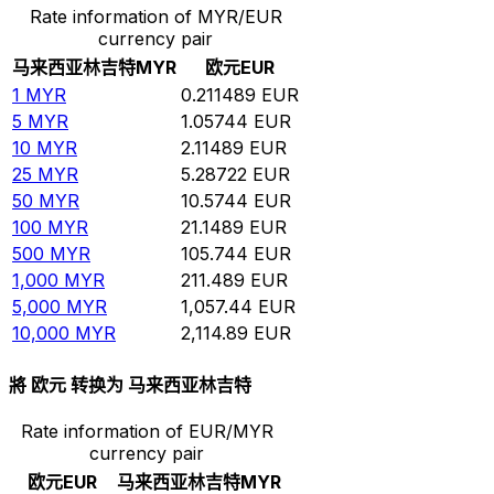
Rate information of MYR/EUR
currency pair
马来西亚林吉特
MYR
欧元
EUR
1
MYR
0.211489
EUR
5
MYR
1.05744
EUR
10
MYR
2.11489
EUR
25
MYR
5.28722
EUR
50
MYR
10.5744
EUR
100
MYR
21.1489
EUR
500
MYR
105.744
EUR
1,000
MYR
211.489
EUR
5,000
MYR
1,057.44
EUR
10,000
MYR
2,114.89
EUR
將 欧元 转换为 马来西亚林吉特
Rate information of EUR/MYR
currency pair
欧元
EUR
马来西亚林吉特
MYR