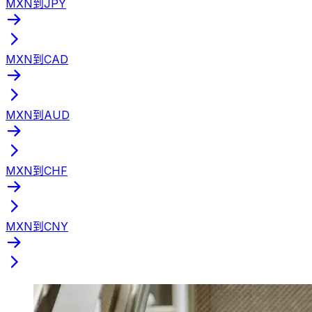
MXN到JPY
MXN到CAD
MXN到AUD
MXN到CHF
MXN到CNY