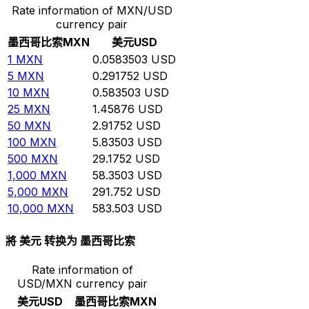
Rate information of MXN/USD
currency pair
墨西哥比索
MXN
美元
USD
1
MXN
0.0583503
USD
5
MXN
0.291752
USD
10
MXN
0.583503
USD
25
MXN
1.45876
USD
50
MXN
2.91752
USD
100
MXN
5.83503
USD
500
MXN
29.1752
USD
1,000
MXN
58.3503
USD
5,000
MXN
291.752
USD
10,000
MXN
583.503
USD
將 美元 转换为 墨西哥比索
Rate information of
USD/MXN currency pair
美元
USD
墨西哥比索
MXN