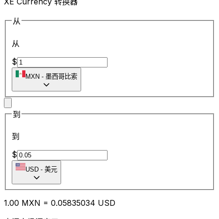
XE Currency 转换器
从
从
$
MXN
-
墨西哥比索
到
到
$
USD
-
美元
1.00
MXN
=
0.05
835034
USD