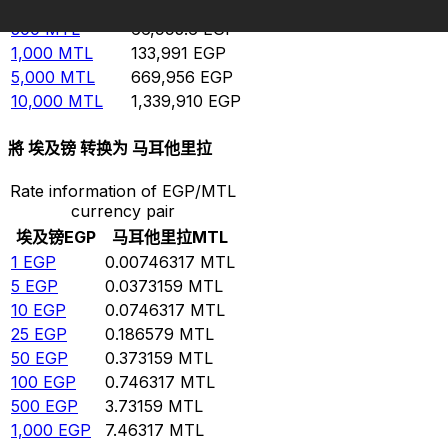
100
MTL
13,399.1
EGP
500
MTL
66,995.6
EGP
1,000
MTL
133,991
EGP
5,000
MTL
669,956
EGP
10,000
MTL
1,339,910
EGP
將 埃及镑 转换为 马耳他里拉
Rate information of EGP/MTL
currency pair
埃及镑
EGP
马耳他里拉
MTL
1
EGP
0.00746317
MTL
5
EGP
0.0373159
MTL
10
EGP
0.0746317
MTL
25
EGP
0.186579
MTL
50
EGP
0.373159
MTL
100
EGP
0.746317
MTL
500
EGP
3.73159
MTL
1,000
EGP
7.46317
MTL