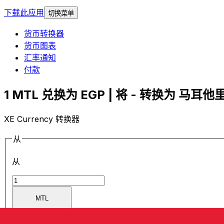
下载此应用
切换菜单
货币转换器
货币图表
汇率通知
付款
1 MTL 兑换为 EGP | 将 - 转换为 马耳他里
XE Currency 转换器
从
从
MTL
MTL
-
马耳他里拉