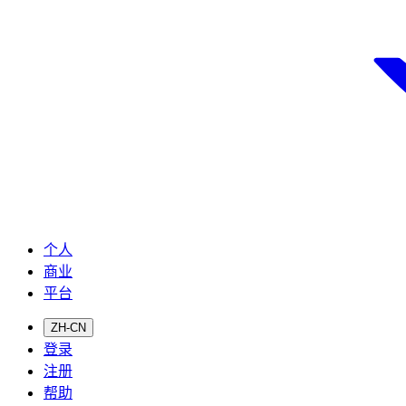
个人
商业
平台
ZH-CN
登录
注册
帮助