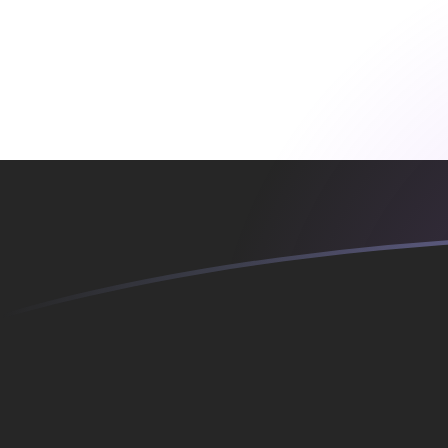
您知道可以通过 Xe 向国外汇款吗？
立即注册
MTL EGP 今日汇率
將 马耳他里拉 转换为 埃及镑
Rate information of MTL/EGP
currency pair
马耳他里拉
MTL
埃及镑
EGP
1
MTL
133.991
EGP
5
MTL
669.956
EGP
10
MTL
1,339.91
EGP
25
MTL
3,349.78
EGP
50
MTL
6,699.56
EGP