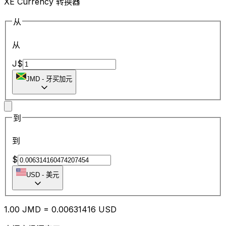
XE Currency 转换器
从
从
J$
JMD
-
牙买加元
到
到
$
USD
-
美元
1.00
JMD
=
0.00
631416
USD