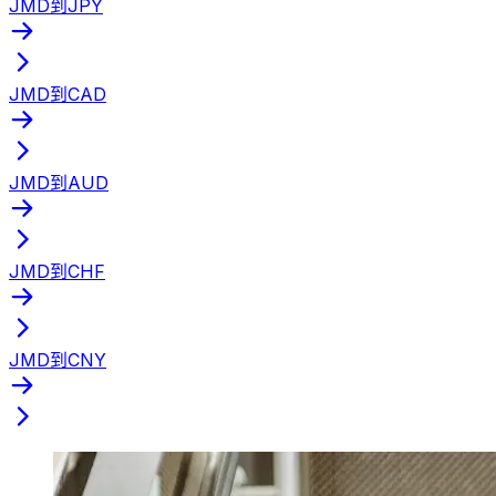
JMD到JPY
JMD到CAD
JMD到AUD
JMD到CHF
JMD到CNY