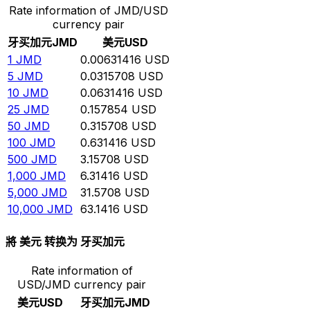
Rate information of JMD/USD
currency pair
牙买加元
JMD
美元
USD
1
JMD
0.00631416
USD
5
JMD
0.0315708
USD
10
JMD
0.0631416
USD
25
JMD
0.157854
USD
50
JMD
0.315708
USD
100
JMD
0.631416
USD
500
JMD
3.15708
USD
1,000
JMD
6.31416
USD
5,000
JMD
31.5708
USD
10,000
JMD
63.1416
USD
將 美元 转换为 牙买加元
Rate information of
USD/JMD currency pair
美元
USD
牙买加元
JMD