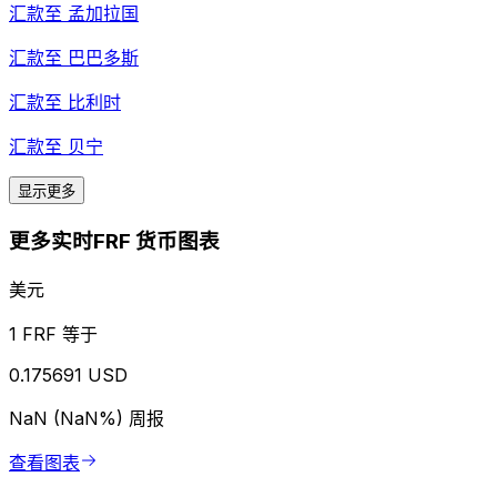
汇款至
孟加拉国
汇款至
巴巴多斯
汇款至
比利时
汇款至
贝宁
显示更多
更多实时FRF 货币图表
美元
1 FRF 等于
0.175691 USD
NaN (NaN%)
周报
查看图表