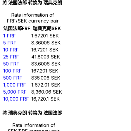
將 法国法郎 转换为 瑞典克朗
Rate information of
FRF/SEK currency pair
法国法郎
FRF
瑞典克朗
SEK
1
FRF
1.67201
SEK
5
FRF
8.36006
SEK
10
FRF
16.7201
SEK
25
FRF
41.8003
SEK
50
FRF
83.6006
SEK
100
FRF
167.201
SEK
500
FRF
836.006
SEK
1,000
FRF
1,672.01
SEK
5,000
FRF
8,360.06
SEK
10,000
FRF
16,720.1
SEK
將 瑞典克朗 转换为 法国法郎
Rate information of
SEK/FRF currency pair