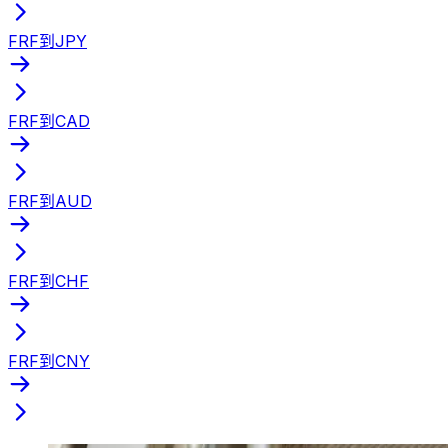
FRF到JPY
FRF到CAD
FRF到AUD
FRF到CHF
FRF到CNY