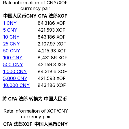
Rate information of CNY/XOF
currency pair
中国人民币
CNY
CFA 法郎
XOF
1
CNY
84.3186
XOF
5
CNY
421.593
XOF
10
CNY
843.186
XOF
25
CNY
2,107.97
XOF
50
CNY
4,215.93
XOF
100
CNY
8,431.86
XOF
500
CNY
42,159.3
XOF
1,000
CNY
84,318.6
XOF
5,000
CNY
421,593
XOF
10,000
CNY
843,186
XOF
將 CFA 法郎 转换为 中国人民币
Rate information of XOF/CNY
currency pair
CFA 法郎
XOF
中国人民币
CNY