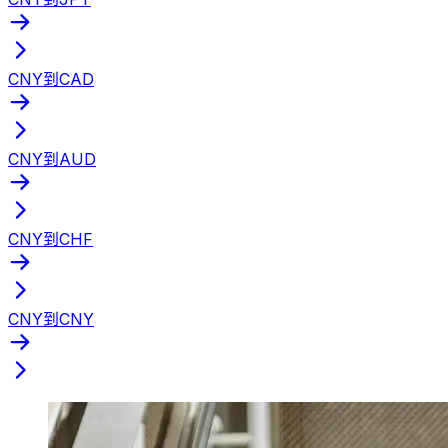
CNY到CAD
CNY到AUD
CNY到CHF
CNY到CNY