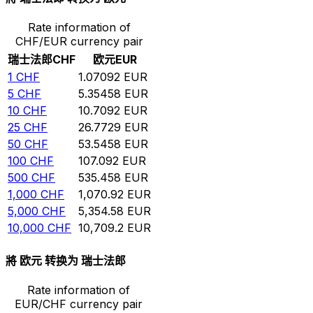
Rate information of
CHF/EUR currency pair
瑞士法郎
CHF
欧元
EUR
1
CHF
1.07092
EUR
5
CHF
5.35458
EUR
10
CHF
10.7092
EUR
25
CHF
26.7729
EUR
50
CHF
53.5458
EUR
100
CHF
107.092
EUR
500
CHF
535.458
EUR
1,000
CHF
1,070.92
EUR
5,000
CHF
5,354.58
EUR
10,000
CHF
10,709.2
EUR
將 欧元 转换为 瑞士法郎
Rate information of
EUR/CHF currency pair