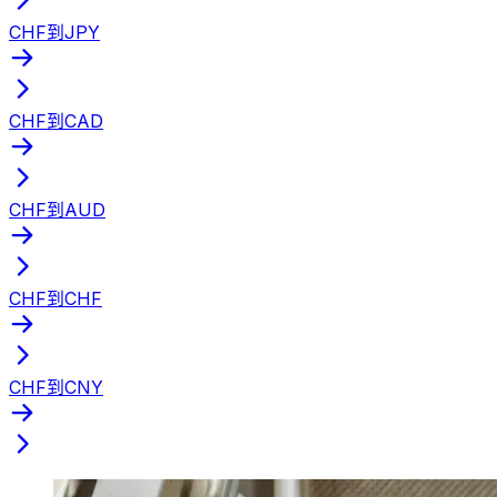
CHF到JPY
CHF到CAD
CHF到AUD
CHF到CHF
CHF到CNY