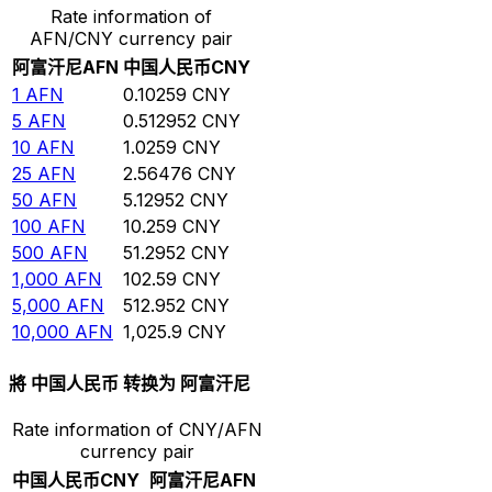
Rate information of
AFN/CNY currency pair
阿富汗尼
AFN
中国人民币
CNY
1
AFN
0.10259
CNY
5
AFN
0.512952
CNY
10
AFN
1.0259
CNY
25
AFN
2.56476
CNY
50
AFN
5.12952
CNY
100
AFN
10.259
CNY
500
AFN
51.2952
CNY
1,000
AFN
102.59
CNY
5,000
AFN
512.952
CNY
10,000
AFN
1,025.9
CNY
將 中国人民币 转换为 阿富汗尼
Rate information of CNY/AFN
currency pair
中国人民币
CNY
阿富汗尼
AFN