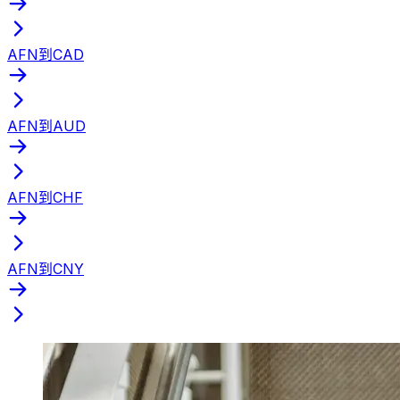
AFN到CAD
AFN到AUD
AFN到CHF
AFN到CNY