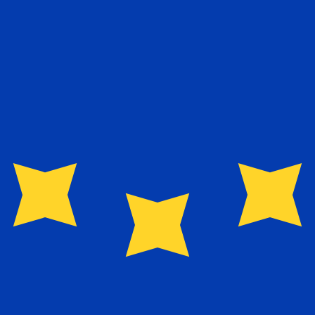
而成，总部位于东京，是日本领先的信托银行。SMTB 提供资产管
。 日元的货币代码为 JPY。 货币符号为 ¥。
。 欧元的货币代码为 EUR。 货币符号为 €。