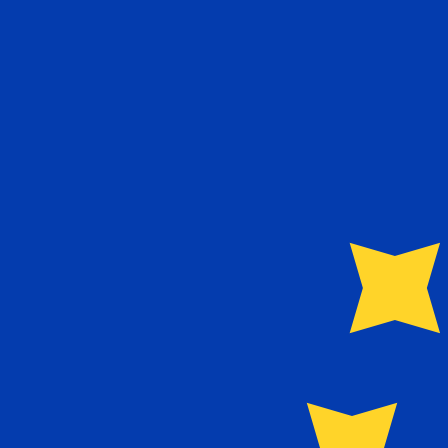
立即咨询货币专家。
我们可以提供比竞争对手更优惠的汇率。
预约通话
服务提供商
兑换汇率
汇款费用
收款方到账
我们当前没有该货币的数据。
我们当前没有该货币的数据。
了解更多关于我们如何收集这些汇率的信息