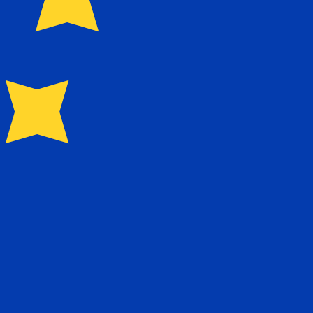
理及行政管理、房地产和股票过户代理、企业融资和私人银行服务，