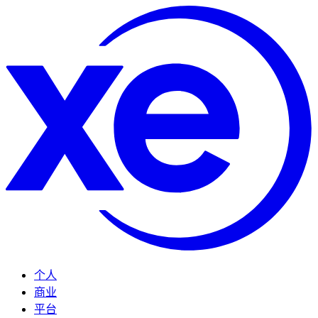
个人
商业
平台