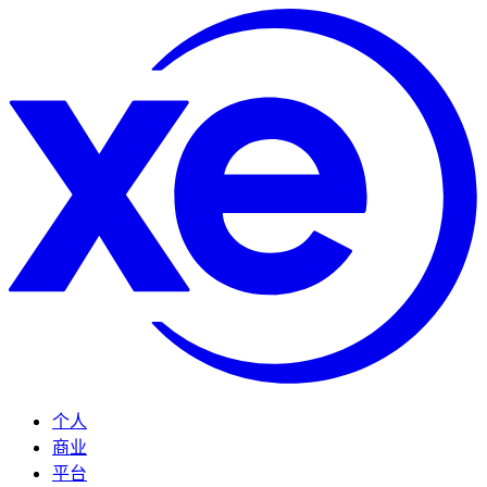
个人
商业
平台