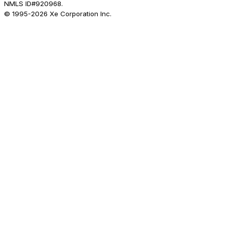
NMLS ID#920968.
© 1995-
2026
Xe Corporation Inc.