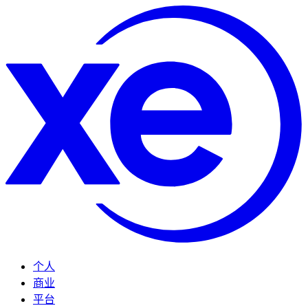
个人
商业
平台