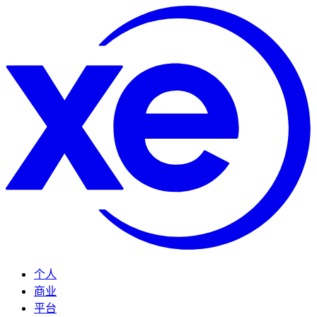
个人
商业
平台