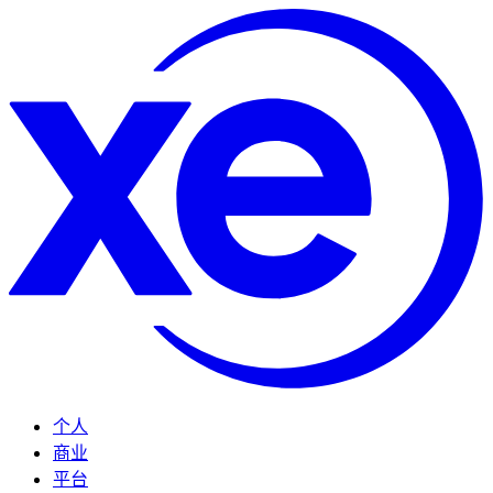
个人
商业
平台