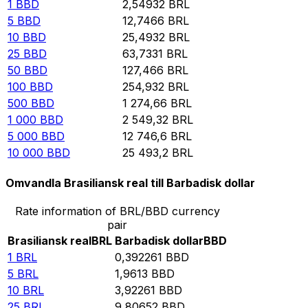
1
BBD
2,54932
BRL
5
BBD
12,7466
BRL
10
BBD
25,4932
BRL
25
BBD
63,7331
BRL
50
BBD
127,466
BRL
100
BBD
254,932
BRL
500
BBD
1 274,66
BRL
1 000
BBD
2 549,32
BRL
5 000
BBD
12 746,6
BRL
10 000
BBD
25 493,2
BRL
Omvandla Brasiliansk real till Barbadisk dollar
Rate information of BRL/BBD currency
pair
Brasiliansk real
BRL
Barbadisk dollar
BBD
1
BRL
0,392261
BBD
5
BRL
1,9613
BBD
10
BRL
3,92261
BBD
25
BRL
9,80652
BBD