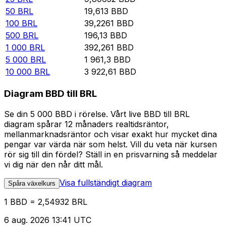
50
BRL
19,613
BBD
100
BRL
39,2261
BBD
500
BRL
196,13
BBD
1 000
BRL
392,261
BBD
5 000
BRL
1 961,3
BBD
10 000
BRL
3 922,61
BBD
Diagram BBD till BRL
Se din 5 000 BBD i rörelse. Vårt live BBD till BRL
diagram spårar 12 månaders realtidsräntor,
mellanmarknadsräntor och visar exakt hur mycket dina
pengar var värda när som helst. Vill du veta när kursen
rör sig till din fördel? Ställ in en prisvarning så meddelar
vi dig när den når ditt mål.
Visa fullständigt diagram
Spåra växelkurs
1 BBD = 2,54932 BRL
6 aug. 2026 13:41 UTC