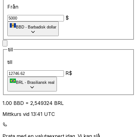
Från
$
BBD
-
Barbadisk dollar
till
till
R$
BRL
-
Brasiliansk real
1.00
BBD
=
2,
549324
BRL
Mittkurs vid 13:41 UTC
Prata med en valutaexpert idag.
Vi kan slå