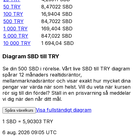
50
TRY
8,47022
SBD
100
TRY
16,9404
SBD
500
TRY
84,7022
SBD
1 000
TRY
169,404
SBD
5 000
TRY
847,022
SBD
10 000
TRY
1 694,04
SBD
Diagram SBD till TRY
Se din 500 SBD i rörelse. Vårt live SBD till TRY diagram
spårar 12 månaders realtidsräntor,
mellanmarknadsräntor och visar exakt hur mycket dina
pengar var värda när som helst. Vill du veta när kursen
rör sig till din fördel? Ställ in en prisvarning så meddelar
vi dig när den når ditt mål.
Visa fullständigt diagram
Spåra växelkurs
1 SBD = 5,90303 TRY
6 aug. 2026 09:05 UTC