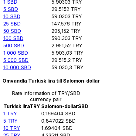
1
SBD
5,90303
TRY
5
SBD
29,5152
TRY
10
SBD
59,0303
TRY
25
SBD
147,576
TRY
50
SBD
295,152
TRY
100
SBD
590,303
TRY
500
SBD
2 951,52
TRY
1 000
SBD
5 903,03
TRY
5 000
SBD
29 515,2
TRY
10 000
SBD
59 030,3
TRY
Omvandla Turkisk lira till Salomon-dollar
Rate information of TRY/SBD
currency pair
Turkisk lira
TRY
Salomon-dollar
SBD
1
TRY
0,169404
SBD
5
TRY
0,847022
SBD
10
TRY
1,69404
SBD
25
TRY
4,23511
SBD