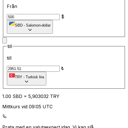
Från
$
SBD
-
Salomon-dollar
till
till
₺
TRY
-
Turkisk lira
1.00
SBD
=
5,
903032
TRY
Mittkurs vid 09:05 UTC
Prata med en valutaexpert idag.
Vi kan slå