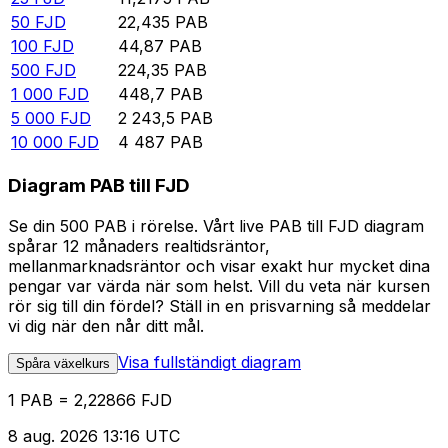
50
FJD
22,435
PAB
100
FJD
44,87
PAB
500
FJD
224,35
PAB
1 000
FJD
448,7
PAB
5 000
FJD
2 243,5
PAB
10 000
FJD
4 487
PAB
Diagram PAB till FJD
Se din 500 PAB i rörelse. Vårt live PAB till FJD diagram
spårar 12 månaders realtidsräntor,
mellanmarknadsräntor och visar exakt hur mycket dina
pengar var värda när som helst. Vill du veta när kursen
rör sig till din fördel? Ställ in en prisvarning så meddelar
vi dig när den når ditt mål.
Visa fullständigt diagram
Spåra växelkurs
1 PAB = 2,22866 FJD
8 aug. 2026 13:16 UTC