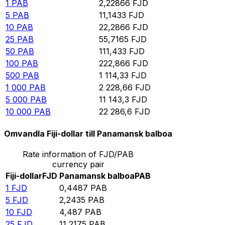
1
PAB
2,22866
FJD
5
PAB
11,1433
FJD
10
PAB
22,2866
FJD
25
PAB
55,7165
FJD
50
PAB
111,433
FJD
100
PAB
222,866
FJD
500
PAB
1 114,33
FJD
1 000
PAB
2 228,66
FJD
5 000
PAB
11 143,3
FJD
10 000
PAB
22 286,6
FJD
Omvandla Fiji-dollar till Panamansk balboa
Rate information of FJD/PAB
currency pair
Fiji-dollar
FJD
Panamansk balboa
PAB
1
FJD
0,4487
PAB
5
FJD
2,2435
PAB
10
FJD
4,487
PAB
25
FJD
11,2175
PAB