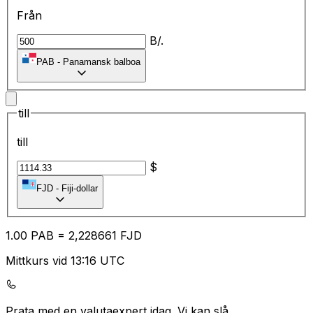
Från
B/.
PAB
-
Panamansk balboa
till
till
$
FJD
-
Fiji-dollar
1.00
PAB
=
2,
228661
FJD
Mittkurs vid 13:16 UTC
Prata med en valutaexpert idag.
Vi kan slå