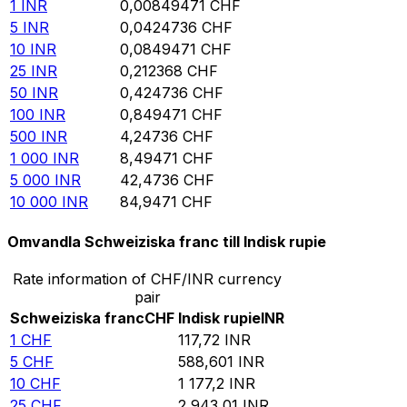
1
INR
0,00849471
CHF
5
INR
0,0424736
CHF
10
INR
0,0849471
CHF
25
INR
0,212368
CHF
50
INR
0,424736
CHF
100
INR
0,849471
CHF
500
INR
4,24736
CHF
1 000
INR
8,49471
CHF
5 000
INR
42,4736
CHF
10 000
INR
84,9471
CHF
Omvandla Schweiziska franc till Indisk rupie
Rate information of CHF/INR currency
pair
Schweiziska franc
CHF
Indisk rupie
INR
1
CHF
117,72
INR
5
CHF
588,601
INR
10
CHF
1 177,2
INR
25
CHF
2 943,01
INR