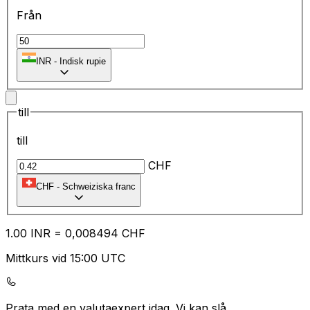
Från
₹
INR
-
Indisk rupie
till
till
CHF
CHF
-
Schweiziska franc
1.00
INR
=
0,
008494
CHF
Mittkurs vid 15:00 UTC
Prata med en valutaexpert idag.
Vi kan slå