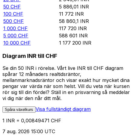
50
CHF
5 886,01
INR
100
CHF
11 772
INR
500
CHF
58 860,1
INR
1 000
CHF
117 720
INR
5 000
CHF
588 601
INR
10 000
CHF
1 177 200
INR
Diagram INR till CHF
Se din 50 INR i rörelse. Vårt live INR till CHF diagram
spårar 12 månaders realtidsräntor,
mellanmarknadsräntor och visar exakt hur mycket dina
pengar var värda när som helst. Vill du veta när kursen
rör sig till din fördel? Ställ in en prisvarning så meddelar
vi dig när den når ditt mål.
Visa fullständigt diagram
Spåra växelkurs
1 INR = 0,00849471 CHF
7 aug. 2026 15:00 UTC