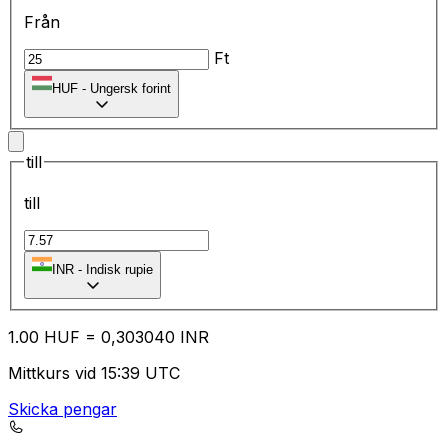
Från
Ft
HUF
-
Ungersk forint
till
till
₹
INR
-
Indisk rupie
1.00
HUF
=
0,
303040
INR
Mittkurs vid 15:39 UTC
Skicka pengar