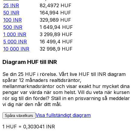
25
INR
82,4972
HUF
50
INR
164,994
HUF
100
INR
329,989
HUF
500
INR
1 649,94
HUF
1 000
INR
3 299,89
HUF
5 000
INR
16 499,4
HUF
10 000
INR
32 998,9
HUF
Diagram HUF till INR
Se din 25 HUF i rörelse. Vårt live HUF till INR diagram
spårar 12 månaders realtidsräntor,
mellanmarknadsräntor och visar exakt hur mycket dina
pengar var värda när som helst. Vill du veta när kursen
rör sig till din fördel? Ställ in en prisvarning så meddelar
vi dig när den når ditt mål.
Visa fullständigt diagram
Spåra växelkurs
1 HUF = 0,303041 INR