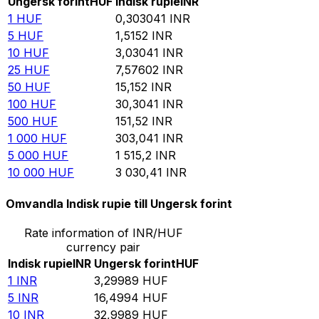
Ungersk forint
HUF
Indisk rupie
INR
1
HUF
0,303041
INR
5
HUF
1,5152
INR
10
HUF
3,03041
INR
25
HUF
7,57602
INR
50
HUF
15,152
INR
100
HUF
30,3041
INR
500
HUF
151,52
INR
1 000
HUF
303,041
INR
5 000
HUF
1 515,2
INR
10 000
HUF
3 030,41
INR
Omvandla Indisk rupie till Ungersk forint
Rate information of INR/HUF
currency pair
Indisk rupie
INR
Ungersk forint
HUF
1
INR
3,29989
HUF
5
INR
16,4994
HUF
10
INR
32,9989
HUF