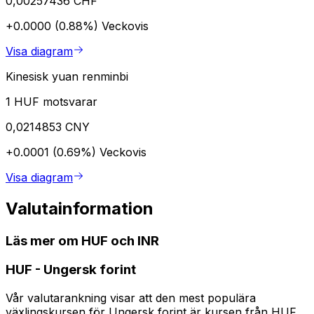
0,00257436 CHF
+0.0000 (0.88%)
Veckovis
Visa diagram
Kinesisk yuan renminbi
1 HUF motsvarar
0,0214853 CNY
+0.0001 (0.69%)
Veckovis
Visa diagram
Valutainformation
Läs mer om HUF och INR
HUF
-
Ungersk forint
Vår valutarankning visar att den mest populära
växlingskursen för Ungersk forint är kursen från HUF