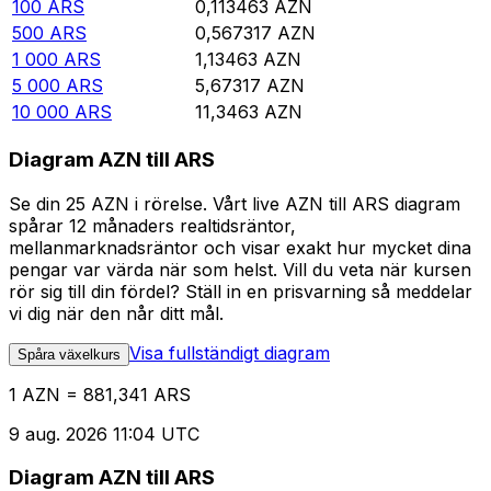
100
ARS
0,113463
AZN
500
ARS
0,567317
AZN
1 000
ARS
1,13463
AZN
5 000
ARS
5,67317
AZN
10 000
ARS
11,3463
AZN
Diagram AZN till ARS
Se din 25 AZN i rörelse. Vårt live AZN till ARS diagram
spårar 12 månaders realtidsräntor,
mellanmarknadsräntor och visar exakt hur mycket dina
pengar var värda när som helst. Vill du veta när kursen
rör sig till din fördel? Ställ in en prisvarning så meddelar
vi dig när den når ditt mål.
Visa fullständigt diagram
Spåra växelkurs
1 AZN = 881,341 ARS
9 aug. 2026 11:04 UTC
Diagram AZN till ARS