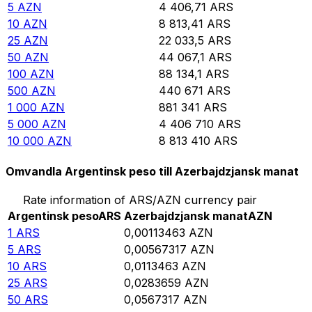
5
AZN
4 406,71
ARS
10
AZN
8 813,41
ARS
25
AZN
22 033,5
ARS
50
AZN
44 067,1
ARS
100
AZN
88 134,1
ARS
500
AZN
440 671
ARS
1 000
AZN
881 341
ARS
5 000
AZN
4 406 710
ARS
10 000
AZN
8 813 410
ARS
Omvandla Argentinsk peso till Azerbajdzjansk manat
Rate information of ARS/AZN currency pair
Argentinsk peso
ARS
Azerbajdzjansk manat
AZN
1
ARS
0,00113463
AZN
5
ARS
0,00567317
AZN
10
ARS
0,0113463
AZN
25
ARS
0,0283659
AZN
50
ARS
0,0567317
AZN