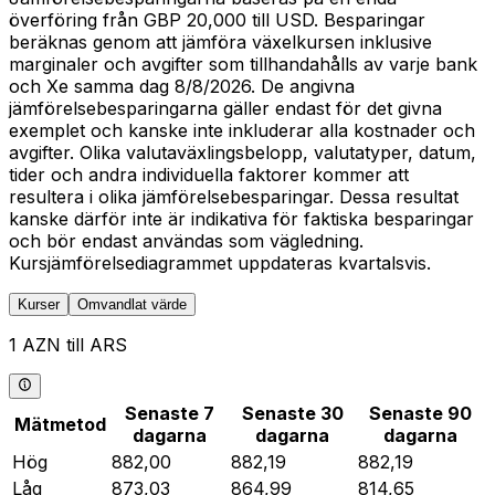
överföring från GBP 20,000 till USD. Besparingar
beräknas genom att jämföra växelkursen inklusive
marginaler och avgifter som tillhandahålls av varje bank
och Xe samma dag 8/8/2026. De angivna
jämförelsebesparingarna gäller endast för det givna
exemplet och kanske inte inkluderar alla kostnader och
avgifter. Olika valutaväxlingsbelopp, valutatyper, datum,
tider och andra individuella faktorer kommer att
resultera i olika jämförelsebesparingar. Dessa resultat
kanske därför inte är indikativa för faktiska besparingar
och bör endast användas som vägledning.
Kursjämförelsediagrammet uppdateras kvartalsvis.
Kurser
Omvandlat värde
1 AZN till ARS
Senaste 7
Senaste 30
Senaste 90
Mätmetod
dagarna
dagarna
dagarna
Hög
882,00
882,19
882,19
Låg
873,03
864,99
814,65