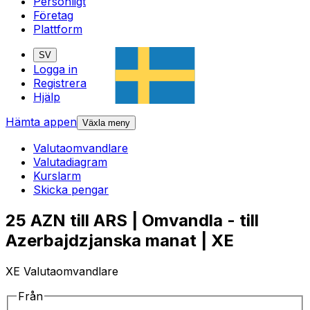
Personligt
Företag
Plattform
SV
Logga in
Registrera
Hjälp
Hämta appen
Växla meny
Valutaomvandlare
Valutadiagram
Kurslarm
Skicka pengar
25 AZN till ARS | Omvandla - till
Azerbajdzjanska manat | XE
XE Valutaomvandlare
Från