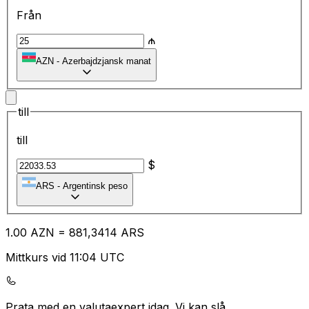
Från
₼
AZN
-
Azerbajdzjansk manat
till
till
$
ARS
-
Argentinsk peso
1.00
AZN
=
88
1,3414
ARS
Mittkurs vid 11:04 UTC
Prata med en valutaexpert idag.
Vi kan slå