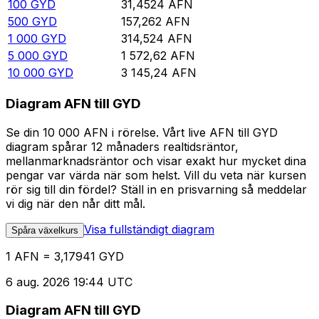
100
GYD
31,4524
AFN
500
GYD
157,262
AFN
1 000
GYD
314,524
AFN
5 000
GYD
1 572,62
AFN
10 000
GYD
3 145,24
AFN
Diagram AFN till GYD
Se din 10 000 AFN i rörelse. Vårt live AFN till GYD
diagram spårar 12 månaders realtidsräntor,
mellanmarknadsräntor och visar exakt hur mycket dina
pengar var värda när som helst. Vill du veta när kursen
rör sig till din fördel? Ställ in en prisvarning så meddelar
vi dig när den når ditt mål.
Visa fullständigt diagram
Spåra växelkurs
1 AFN = 3,17941 GYD
6 aug. 2026 19:44 UTC
Diagram AFN till GYD