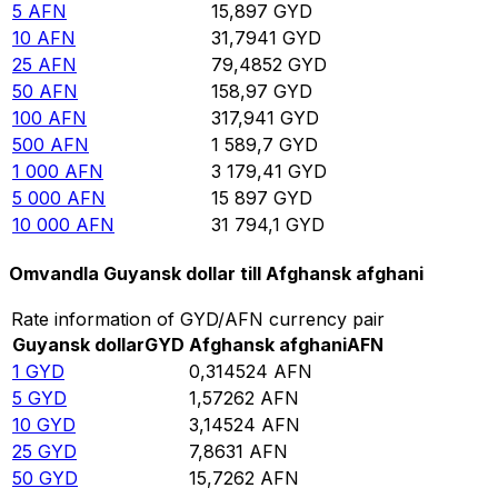
5
AFN
15,897
GYD
10
AFN
31,7941
GYD
25
AFN
79,4852
GYD
50
AFN
158,97
GYD
100
AFN
317,941
GYD
500
AFN
1 589,7
GYD
1 000
AFN
3 179,41
GYD
5 000
AFN
15 897
GYD
10 000
AFN
31 794,1
GYD
Omvandla Guyansk dollar till Afghansk afghani
Rate information of GYD/AFN currency pair
Guyansk dollar
GYD
Afghansk afghani
AFN
1
GYD
0,314524
AFN
5
GYD
1,57262
AFN
10
GYD
3,14524
AFN
25
GYD
7,8631
AFN
50
GYD
15,7262
AFN