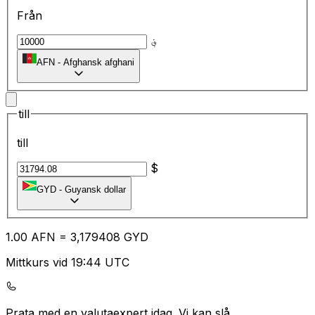
Från
؋
AFN
-
Afghansk afghani
till
till
$
GYD
-
Guyansk dollar
1.00
AFN
=
3,
179408
GYD
Mittkurs vid 19:44 UTC
Prata med en valutaexpert idag.
Vi kan slå