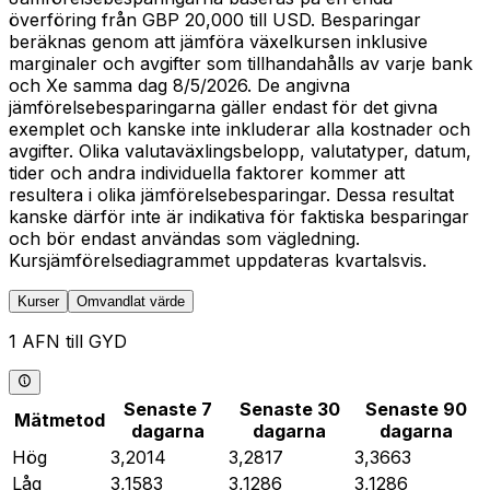
överföring från GBP 20,000 till USD. Besparingar
beräknas genom att jämföra växelkursen inklusive
marginaler och avgifter som tillhandahålls av varje bank
och Xe samma dag 8/5/2026. De angivna
jämförelsebesparingarna gäller endast för det givna
exemplet och kanske inte inkluderar alla kostnader och
avgifter. Olika valutaväxlingsbelopp, valutatyper, datum,
tider och andra individuella faktorer kommer att
resultera i olika jämförelsebesparingar. Dessa resultat
kanske därför inte är indikativa för faktiska besparingar
och bör endast användas som vägledning.
Kursjämförelsediagrammet uppdateras kvartalsvis.
Kurser
Omvandlat värde
1 AFN till GYD
Senaste 7
Senaste 30
Senaste 90
Mätmetod
dagarna
dagarna
dagarna
Hög
3,2014
3,2817
3,3663
Låg
3,1583
3,1286
3,1286