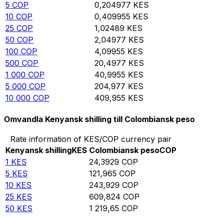
5
COP
0,204977
KES
10
COP
0,409955
KES
25
COP
1,02489
KES
50
COP
2,04977
KES
100
COP
4,09955
KES
500
COP
20,4977
KES
1 000
COP
40,9955
KES
5 000
COP
204,977
KES
10 000
COP
409,955
KES
Omvandla Kenyansk shilling till Colombiansk peso
Rate information of KES/COP currency pair
Kenyansk shilling
KES
Colombiansk peso
COP
1
KES
24,3929
COP
5
KES
121,965
COP
10
KES
243,929
COP
25
KES
609,824
COP
50
KES
1 219,65
COP