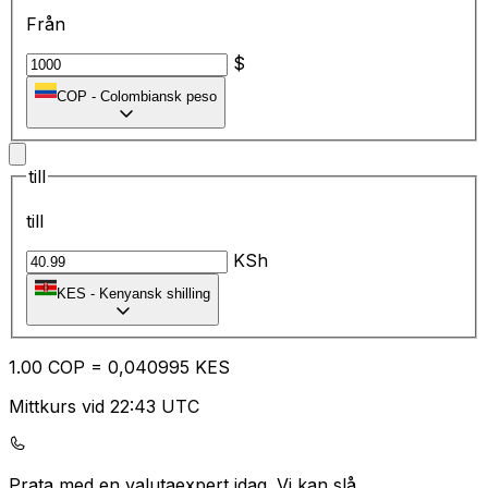
Från
$
COP
-
Colombiansk peso
till
till
KSh
KES
-
Kenyansk shilling
1.00
COP
=
0,
040995
KES
Mittkurs vid 22:43 UTC
Prata med en valutaexpert idag.
Vi kan slå