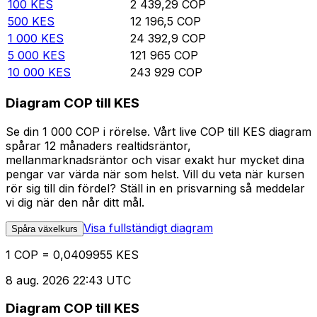
100
KES
2 439,29
COP
500
KES
12 196,5
COP
1 000
KES
24 392,9
COP
5 000
KES
121 965
COP
10 000
KES
243 929
COP
Diagram COP till KES
Se din 1 000 COP i rörelse. Vårt live COP till KES diagram
spårar 12 månaders realtidsräntor,
mellanmarknadsräntor och visar exakt hur mycket dina
pengar var värda när som helst. Vill du veta när kursen
rör sig till din fördel? Ställ in en prisvarning så meddelar
vi dig när den når ditt mål.
Visa fullständigt diagram
Spåra växelkurs
1 COP = 0,0409955 KES
8 aug. 2026 22:43 UTC
Diagram COP till KES