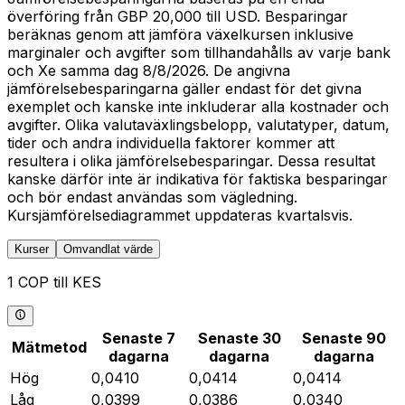
överföring från GBP 20,000 till USD. Besparingar
beräknas genom att jämföra växelkursen inklusive
marginaler och avgifter som tillhandahålls av varje bank
och Xe samma dag 8/8/2026. De angivna
jämförelsebesparingarna gäller endast för det givna
exemplet och kanske inte inkluderar alla kostnader och
avgifter. Olika valutaväxlingsbelopp, valutatyper, datum,
tider och andra individuella faktorer kommer att
resultera i olika jämförelsebesparingar. Dessa resultat
kanske därför inte är indikativa för faktiska besparingar
och bör endast användas som vägledning.
Kursjämförelsediagrammet uppdateras kvartalsvis.
Kurser
Omvandlat värde
1 COP till KES
Senaste 7
Senaste 30
Senaste 90
Mätmetod
dagarna
dagarna
dagarna
Hög
0,0410
0,0414
0,0414
Låg
0,0399
0,0386
0,0340