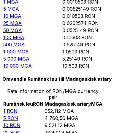
1
MGA
0,0010503
RON
5
MGA
0,00525149
RON
10
MGA
0,010503
RON
25
MGA
0,0262574
RON
50
MGA
0,0525149
RON
100
MGA
0,10503
RON
500
MGA
0,525149
RON
1 000
MGA
1,0503
RON
5 000
MGA
5,25149
RON
10 000
MGA
10,503
RON
Omvandla Rumänsk leu till Madagaskisk ariary
Rate information of RON/MGA currency
pair
Rumänsk leu
RON
Madagaskisk ariary
MGA
1
RON
952,112
MGA
5
RON
4 760,56
MGA
10
RON
9 521,12
MGA
25
RON
23 802,8
MGA