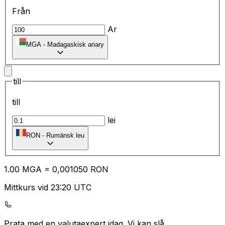
Från
Ar
MGA
-
Madagaskisk ariary
till
till
lei
RON
-
Rumänsk leu
1.00
MGA
=
0,
001050
RON
Mittkurs vid 23:20 UTC
Prata med en valutaexpert idag.
Vi kan slå