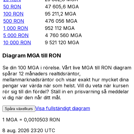
50
RON
47 605,6
MGA
100
RON
95 211,2
MGA
500
RON
476 056
MGA
1 000
RON
952 112
MGA
5 000
RON
4 760 560
MGA
10 000
RON
9 521 120
MGA
Diagram MGA till RON
Se din 100 MGA i rörelse. Vårt live MGA till RON diagram
spårar 12 månaders realtidsräntor,
mellanmarknadsräntor och visar exakt hur mycket dina
pengar var värda när som helst. Vill du veta när kursen
rör sig till din fördel? Ställ in en prisvarning så meddelar
vi dig när den når ditt mål.
Visa fullständigt diagram
Spåra växelkurs
1 MGA = 0,0010503 RON
8 aug. 2026 23:20 UTC