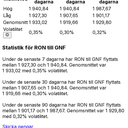
dagarna
dagarna
dagarna
Hög
1 940,84
1 940,84
1 987,67
Låg
1 927,30
1 907,65
1 901,17
Genomsnitt
1 933,02
1 919,66
1 929,80
Volatilitet
0,35%
0,30%
0,32%
Statistik för RON till GNF
Under de senaste 7 dagarna har RON till GNF flyttats
mellan 1 927,30 och 1 940,84. Genomsnittet var
1 933,02 med 0,35% volatilitet.
Under de senaste 30 dagarna har RON till GNF flyttats
mellan 1 907,65 och 1 940,84. Genomsnittet var
1 919,66 med 0,30% volatilitet.
Under de senaste 90 dagarna har RON till GNF flyttats
mellan 1 901,17 och 1 987,67. Genomsnittet var 1 929,80
med 0,32% volatilitet.
Skicka pengar