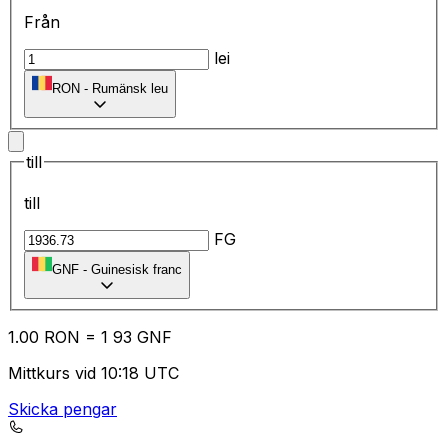
Från
lei
RON
-
Rumänsk leu
till
till
FG
GNF
-
Guinesisk franc
1.00
RON
=
1
93
GNF
Mittkurs vid 10:18 UTC
Skicka pengar