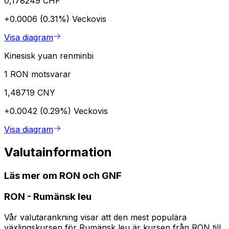
0,178249 CHF
+0.0006 (0.31%)
Veckovis
Visa diagram
Kinesisk yuan renminbi
1 RON motsvarar
1,48719 CNY
+0.0042 (0.29%)
Veckovis
Visa diagram
Valutainformation
Läs mer om RON och GNF
RON
-
Rumänsk leu
Vår valutarankning visar att den mest populära
växlingskursen för Rumänsk leu är kursen från RON till