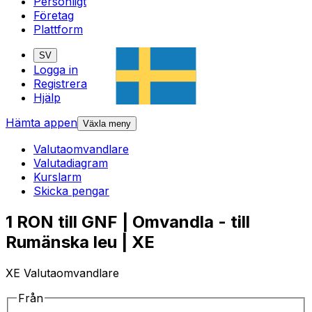
Personligt
Företag
Plattform
SV
Logga in
Registrera
Hjälp
Hämta appen
Växla meny
Valutaomvandlare
Valutadiagram
Kurslarm
Skicka pengar
1 RON till GNF | Omvandla - till
Rumänska leu | XE
XE Valutaomvandlare
Från