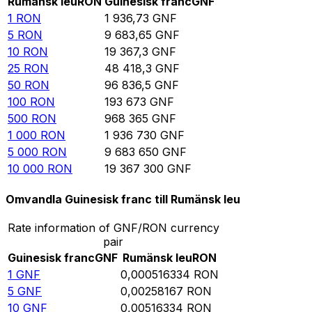
Rumänsk leu
RON
Guinesisk franc
GNF
1
RON
1 936,73
GNF
5
RON
9 683,65
GNF
10
RON
19 367,3
GNF
25
RON
48 418,3
GNF
50
RON
96 836,5
GNF
100
RON
193 673
GNF
500
RON
968 365
GNF
1 000
RON
1 936 730
GNF
5 000
RON
9 683 650
GNF
10 000
RON
19 367 300
GNF
Omvandla Guinesisk franc till Rumänsk leu
Rate information of GNF/RON currency
pair
Guinesisk franc
GNF
Rumänsk leu
RON
1
GNF
0,000516334
RON
5
GNF
0,00258167
RON
10
GNF
0,00516334
RON