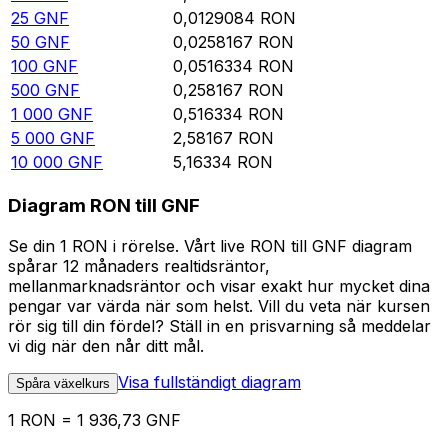
25
GNF
0,0129084
RON
50
GNF
0,0258167
RON
100
GNF
0,0516334
RON
500
GNF
0,258167
RON
1 000
GNF
0,516334
RON
5 000
GNF
2,58167
RON
10 000
GNF
5,16334
RON
Diagram RON till GNF
Se din 1 RON i rörelse. Vårt live RON till GNF diagram
spårar 12 månaders realtidsräntor,
mellanmarknadsräntor och visar exakt hur mycket dina
pengar var värda när som helst. Vill du veta när kursen
rör sig till din fördel? Ställ in en prisvarning så meddelar
vi dig när den når ditt mål.
Visa fullständigt diagram
Spåra växelkurs
1 RON = 1 936,73 GNF