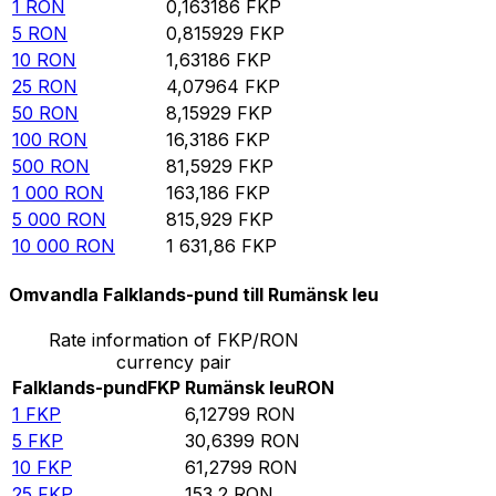
1
RON
0,163186
FKP
5
RON
0,815929
FKP
10
RON
1,63186
FKP
25
RON
4,07964
FKP
50
RON
8,15929
FKP
100
RON
16,3186
FKP
500
RON
81,5929
FKP
1 000
RON
163,186
FKP
5 000
RON
815,929
FKP
10 000
RON
1 631,86
FKP
Omvandla Falklands-pund till Rumänsk leu
Rate information of FKP/RON
currency pair
Falklands-pund
FKP
Rumänsk leu
RON
1
FKP
6,12799
RON
5
FKP
30,6399
RON
10
FKP
61,2799
RON
25
FKP
153,2
RON