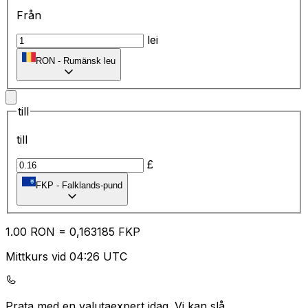
Från
lei
RON
-
Rumänsk leu
till
till
£
FKP
-
Falklands-pund
1.00
RON
=
0,
163185
FKP
Mittkurs vid 04:26 UTC
Prata med en valutaexpert idag.
Vi kan slå