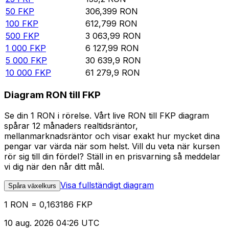
50
FKP
306,399
RON
100
FKP
612,799
RON
500
FKP
3 063,99
RON
1 000
FKP
6 127,99
RON
5 000
FKP
30 639,9
RON
10 000
FKP
61 279,9
RON
Diagram RON till FKP
Se din 1 RON i rörelse. Vårt live RON till FKP diagram
spårar 12 månaders realtidsräntor,
mellanmarknadsräntor och visar exakt hur mycket dina
pengar var värda när som helst. Vill du veta när kursen
rör sig till din fördel? Ställ in en prisvarning så meddelar
vi dig när den når ditt mål.
Visa fullständigt diagram
Spåra växelkurs
1 RON = 0,163186 FKP
10 aug. 2026 04:26 UTC