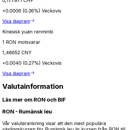
0,177971 CHF
+0.0006 (0.36%)
Veckovis
Visa diagram
Kinesisk yuan renminbi
1 RON motsvarar
1,48652 CNY
+0.0040 (0.27%)
Veckovis
Visa diagram
Valutainformation
Läs mer om RON och BIF
RON
-
Rumänsk leu
Vår valutarankning visar att den mest populära
växlingskursen för Rumänsk leu är kursen från RON till