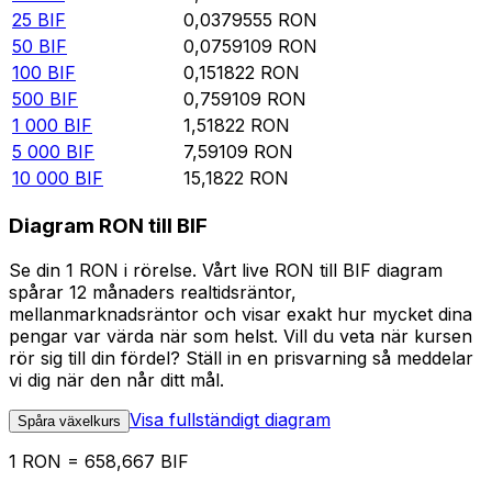
25
BIF
0,0379555
RON
50
BIF
0,0759109
RON
100
BIF
0,151822
RON
500
BIF
0,759109
RON
1 000
BIF
1,51822
RON
5 000
BIF
7,59109
RON
10 000
BIF
15,1822
RON
Diagram RON till BIF
Se din 1 RON i rörelse. Vårt live RON till BIF diagram
spårar 12 månaders realtidsräntor,
mellanmarknadsräntor och visar exakt hur mycket dina
pengar var värda när som helst. Vill du veta när kursen
rör sig till din fördel? Ställ in en prisvarning så meddelar
vi dig när den når ditt mål.
Visa fullständigt diagram
Spåra växelkurs
1 RON = 658,667 BIF