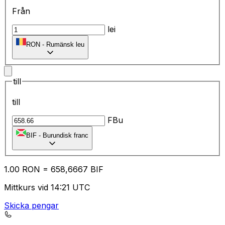
Från
lei
RON
-
Rumänsk leu
till
till
FBu
BIF
-
Burundisk franc
1.00
RON
=
65
8,6667
BIF
Mittkurs vid 14:21 UTC
Skicka pengar