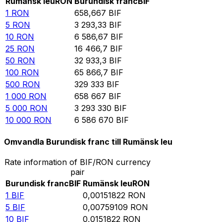
Rumänsk leu
RON
Burundisk franc
BIF
1
RON
658,667
BIF
5
RON
3 293,33
BIF
10
RON
6 586,67
BIF
25
RON
16 466,7
BIF
50
RON
32 933,3
BIF
100
RON
65 866,7
BIF
500
RON
329 333
BIF
1 000
RON
658 667
BIF
5 000
RON
3 293 330
BIF
10 000
RON
6 586 670
BIF
Omvandla Burundisk franc till Rumänsk leu
Rate information of BIF/RON currency
pair
Burundisk franc
BIF
Rumänsk leu
RON
1
BIF
0,00151822
RON
5
BIF
0,00759109
RON
10
BIF
0,0151822
RON