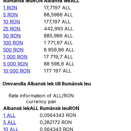
Rumänsk leu
RON
Albansk lek
ALL
1
RON
17,7197
ALL
5
RON
88,5986
ALL
10
RON
177,197
ALL
25
RON
442,993
ALL
50
RON
885,986
ALL
100
RON
1 771,97
ALL
500
RON
8 859,86
ALL
1 000
RON
17 719,7
ALL
5 000
RON
88 598,6
ALL
10 000
RON
177 197
ALL
Omvandla Albansk lek till Rumänsk leu
Rate information of ALL/RON
currency pair
Albansk lek
ALL
Rumänsk leu
RON
1
ALL
0,0564343
RON
5
ALL
0,282172
RON
10
ALL
0,564343
RON