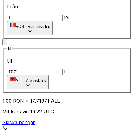
Från
lei
RON
-
Rumänsk leu
till
till
L
ALL
-
Albansk lek
1.00
RON
=
17
,71971
ALL
Mittkurs vid 19:22 UTC
Skicka pengar