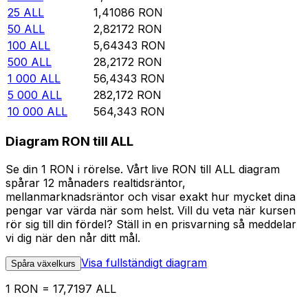
25
ALL
1,41086
RON
50
ALL
2,82172
RON
100
ALL
5,64343
RON
500
ALL
28,2172
RON
1 000
ALL
56,4343
RON
5 000
ALL
282,172
RON
10 000
ALL
564,343
RON
Diagram RON till ALL
Se din 1 RON i rörelse. Vårt live RON till ALL diagram
spårar 12 månaders realtidsräntor,
mellanmarknadsräntor och visar exakt hur mycket dina
pengar var värda när som helst. Vill du veta när kursen
rör sig till din fördel? Ställ in en prisvarning så meddelar
vi dig när den når ditt mål.
Visa fullständigt diagram
Spåra växelkurs
1 RON = 17,7197 ALL