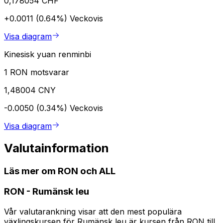
0,178054 CHF
+0.0011 (0.64%)
Veckovis
Visa diagram
Kinesisk yuan renminbi
1 RON motsvarar
1,48004 CNY
-0.0050 (0.34%)
Veckovis
Visa diagram
Valutainformation
Läs mer om RON och ALL
RON
-
Rumänsk leu
Vår valutarankning visar att den mest populära
växlingskursen för Rumänsk leu är kursen från RON till