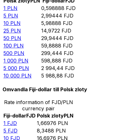
Polsk zloty
PLN
Fiji-dollar
FJD
1
PLN
0,598888
FJD
5
PLN
2,99444
FJD
10
PLN
5,98888
FJD
25
PLN
14,9722
FJD
50
PLN
29,9444
FJD
100
PLN
59,8888
FJD
500
PLN
299,444
FJD
1 000
PLN
598,888
FJD
5 000
PLN
2 994,44
FJD
10 000
PLN
5 988,88
FJD
Omvandla Fiji-dollar till Polsk zloty
Rate information of FJD/PLN
currency pair
Fiji-dollar
FJD
Polsk zloty
PLN
1
FJD
1,66976
PLN
5
FJD
8,3488
PLN
10
FJD
16,6976
PLN