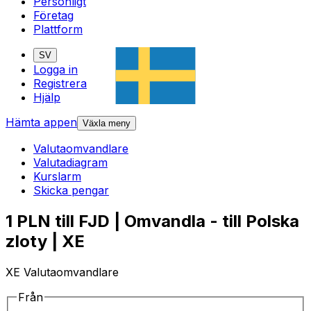
Personligt
Företag
Plattform
SV
Logga in
Registrera
Hjälp
Hämta appen
Växla meny
Valutaomvandlare
Valutadiagram
Kurslarm
Skicka pengar
1 PLN till FJD | Omvandla - till Polska
zloty | XE
XE Valutaomvandlare
Från