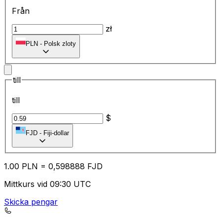
Från
zł
PLN
-
Polsk zloty
till
till
$
FJD
-
Fiji-dollar
1.00
PLN
=
0,
598888
FJD
Mittkurs vid 09:30 UTC
Skicka pengar