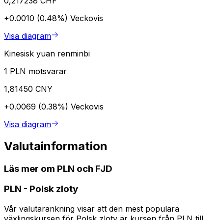
0,217238 CHF
+0.0010 (0.48%)
Veckovis
Visa diagram
Kinesisk yuan renminbi
1 PLN motsvarar
1,81450 CNY
+0.0069 (0.38%)
Veckovis
Visa diagram
Valutainformation
Läs mer om PLN och FJD
PLN
-
Polsk zloty
Vår valutarankning visar att den mest populära
växlingskursen för Polsk zloty är kursen från PLN till