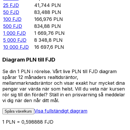
25
FJD
41,744
PLN
50
FJD
83,488
PLN
100
FJD
166,976
PLN
500
FJD
834,88
PLN
1 000
FJD
1 669,76
PLN
5 000
FJD
8 348,8
PLN
10 000
FJD
16 697,6
PLN
Diagram PLN till FJD
Se din 1 PLN i rörelse. Vårt live PLN till FJD diagram
spårar 12 månaders realtidsräntor,
mellanmarknadsräntor och visar exakt hur mycket dina
pengar var värda när som helst. Vill du veta när kursen
rör sig till din fördel? Ställ in en prisvarning så meddelar
vi dig när den når ditt mål.
Visa fullständigt diagram
Spåra växelkurs
1 PLN = 0,598888 FJD