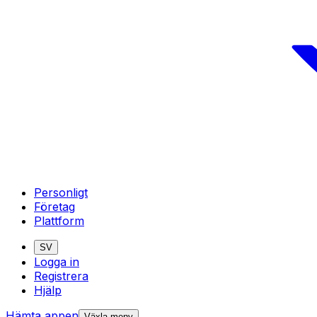
Personligt
Företag
Plattform
SV
Logga in
Registrera
Hjälp
Hämta appen
Växla meny