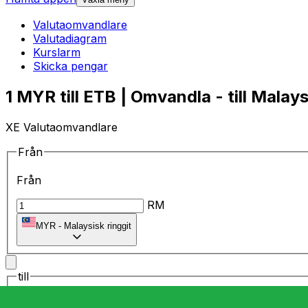
Valutaomvandlare
Valutadiagram
Kurslarm
Skicka pengar
1 MYR till ETB | Omvandla - till Malays
XE Valutaomvandlare
Från
Från
RM
MYR
-
Malaysisk ringgit
till
till