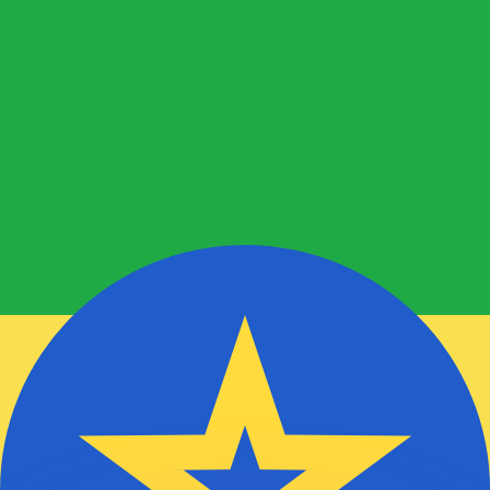
as kurser.
 görs endast i informationssyfte. Du kommer inte att få de