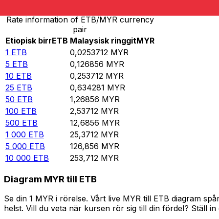
Rate information of ETB/MYR currency
pair
Etiopisk birr
ETB
Malaysisk ringgit
MYR
1
ETB
0,0253712
MYR
5
ETB
0,126856
MYR
10
ETB
0,253712
MYR
25
ETB
0,634281
MYR
50
ETB
1,26856
MYR
100
ETB
2,53712
MYR
500
ETB
12,6856
MYR
1 000
ETB
25,3712
MYR
5 000
ETB
126,856
MYR
10 000
ETB
253,712
MYR
Diagram MYR till ETB
Se din 1 MYR i rörelse. Vårt live MYR till ETB diagram s
helst. Vill du veta när kursen rör sig till din fördel? Ställ 