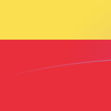
MYR till ETB valutakurser idag
Omvandla Malaysisk ringgit till Etiopisk birr
Rate information of MYR/ETB currency
pair
Malaysisk ringgit
MYR
Etiopisk birr
ETB
1
MYR
39,4147
ETB
5
MYR
197,074
ETB
10
MYR
394,147
ETB
25
MYR
985,368
ETB
50
MYR
1 970,74
ETB
100
MYR
3 941,47
ETB
500
MYR
19 707,4
ETB
1 000
MYR
39 414,7
ETB
5 000
MYR
197 074
ETB
10 000
MYR
394 147
ETB
Omvandla Etiopisk birr till Malaysisk ringgit