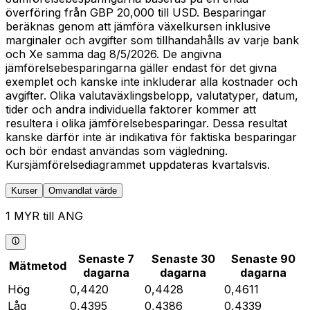
överföring från GBP 20,000 till USD. Besparingar
beräknas genom att jämföra växelkursen inklusive
marginaler och avgifter som tillhandahålls av varje bank
och Xe samma dag 8/5/2026. De angivna
jämförelsebesparingarna gäller endast för det givna
exemplet och kanske inte inkluderar alla kostnader och
avgifter. Olika valutaväxlingsbelopp, valutatyper, datum,
tider och andra individuella faktorer kommer att
resultera i olika jämförelsebesparingar. Dessa resultat
kanske därför inte är indikativa för faktiska besparingar
och bör endast användas som vägledning.
Kursjämförelsediagrammet uppdateras kvartalsvis.
Kurser
Omvandlat värde
1 MYR till ANG
Senaste 7
Senaste 30
Senaste 90
Mätmetod
dagarna
dagarna
dagarna
Hög
0,4420
0,4428
0,4611
Låg
0,4395
0,4386
0,4339