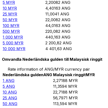
5
MYR
2,20082
ANG
10
MYR
4,40163
ANG
25
MYR
11,0041
ANG
50
MYR
22,0082
ANG
100
MYR
44,0163
ANG
500
MYR
220,082
ANG
1 000
MYR
440,163
ANG
5 000
MYR
2 200,82
ANG
10 000
MYR
4 401,63
ANG
Omvandla Nederländska gulden till Malaysisk ringgit
Rate information of ANG/MYR currency pair
Nederländska gulden
ANG
Malaysisk ringgit
MYR
1
ANG
2,27188
MYR
5
ANG
11,3594
MYR
10
ANG
22,7188
MYR
25
ANG
56,7971
MYR
50
ANG
113,594
MYR