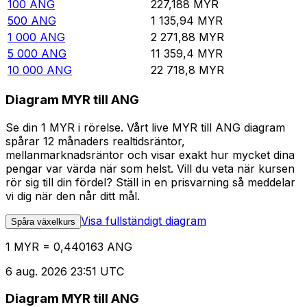
100
ANG
227,188
MYR
500
ANG
1 135,94
MYR
1 000
ANG
2 271,88
MYR
5 000
ANG
11 359,4
MYR
10 000
ANG
22 718,8
MYR
Diagram MYR till ANG
Se din 1 MYR i rörelse. Vårt live MYR till ANG diagram
spårar 12 månaders realtidsräntor,
mellanmarknadsräntor och visar exakt hur mycket dina
pengar var värda när som helst. Vill du veta när kursen
rör sig till din fördel? Ställ in en prisvarning så meddelar
vi dig när den når ditt mål.
Visa fullständigt diagram
Spåra växelkurs
1 MYR = 0,440163 ANG
6 aug. 2026 23:51 UTC
Diagram MYR till ANG