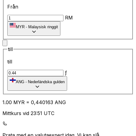
Från
RM
MYR
-
Malaysisk ringgit
till
till
ƒ
ANG
-
Nederländska gulden
1.00
MYR
=
0,
440163
ANG
Mittkurs vid 23:51 UTC
Prata med en valutaexpert idag.
Vi kan slå