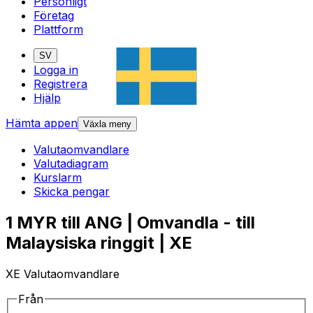
Personligt
Företag
Plattform
SV
Logga in
Registrera
Hjälp
Hämta appen
Växla meny
Valutaomvandlare
Valutadiagram
Kurslarm
Skicka pengar
1 MYR till ANG | Omvandla - till
Malaysiska ringgit | XE
XE Valutaomvandlare
Från