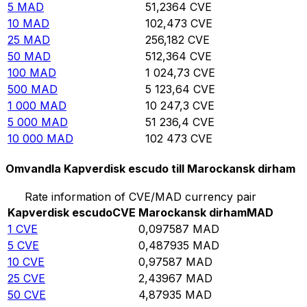
5
MAD
51,2364
CVE
10
MAD
102,473
CVE
25
MAD
256,182
CVE
50
MAD
512,364
CVE
100
MAD
1 024,73
CVE
500
MAD
5 123,64
CVE
1 000
MAD
10 247,3
CVE
5 000
MAD
51 236,4
CVE
10 000
MAD
102 473
CVE
Omvandla Kapverdisk escudo till Marockansk dirham
Rate information of CVE/MAD currency pair
Kapverdisk escudo
CVE
Marockansk dirham
MAD
1
CVE
0,097587
MAD
5
CVE
0,487935
MAD
10
CVE
0,97587
MAD
25
CVE
2,43967
MAD
50
CVE
4,87935
MAD