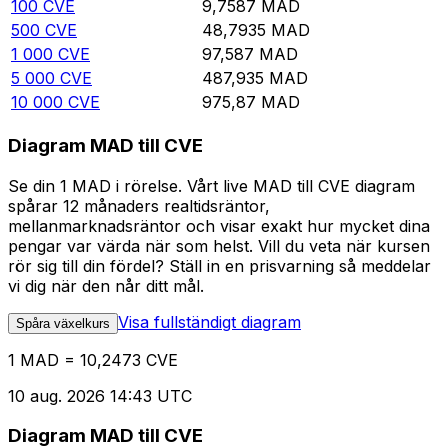
100
CVE
9,7587
MAD
500
CVE
48,7935
MAD
1 000
CVE
97,587
MAD
5 000
CVE
487,935
MAD
10 000
CVE
975,87
MAD
Diagram MAD till CVE
Se din 1 MAD i rörelse. Vårt live MAD till CVE diagram
spårar 12 månaders realtidsräntor,
mellanmarknadsräntor och visar exakt hur mycket dina
pengar var värda när som helst. Vill du veta när kursen
rör sig till din fördel? Ställ in en prisvarning så meddelar
vi dig när den når ditt mål.
Visa fullständigt diagram
Spåra växelkurs
1 MAD = 10,2473 CVE
10 aug. 2026 14:43 UTC
Diagram MAD till CVE