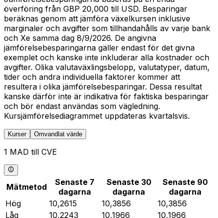
överföring från GBP 20,000 till USD. Besparingar
beräknas genom att jämföra växelkursen inklusive
marginaler och avgifter som tillhandahålls av varje bank
och Xe samma dag 8/9/2026. De angivna
jämförelsebesparingarna gäller endast för det givna
exemplet och kanske inte inkluderar alla kostnader och
avgifter. Olika valutaväxlingsbelopp, valutatyper, datum,
tider och andra individuella faktorer kommer att
resultera i olika jämförelsebesparingar. Dessa resultat
kanske därför inte är indikativa för faktiska besparingar
och bör endast användas som vägledning.
Kursjämförelsediagrammet uppdateras kvartalsvis.
Kurser
Omvandlat värde
1 MAD till CVE
Senaste 7
Senaste 30
Senaste 90
Mätmetod
dagarna
dagarna
dagarna
Hög
10,2615
10,3856
10,3856
Låg
10,2243
10,1966
10,1966