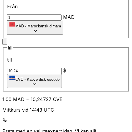
Från
MAD
MAD
-
Marockansk dirham
till
till
$
CVE
-
Kapverdisk escudo
1.00
MAD
=
10
,24727
CVE
Mittkurs vid 14:43 UTC
Prata med en valutaexpert idag.
Vi kan slå