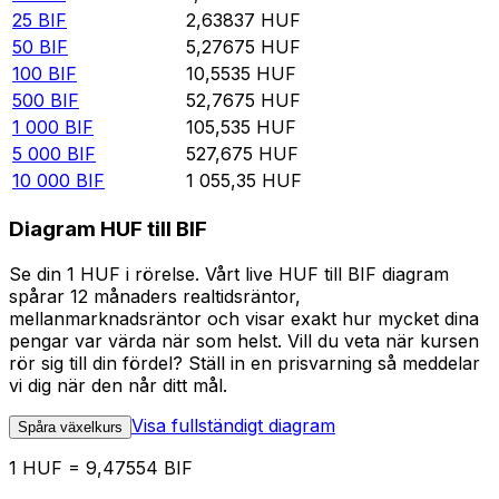
25
BIF
2,63837
HUF
50
BIF
5,27675
HUF
100
BIF
10,5535
HUF
500
BIF
52,7675
HUF
1 000
BIF
105,535
HUF
5 000
BIF
527,675
HUF
10 000
BIF
1 055,35
HUF
Diagram HUF till BIF
Se din 1 HUF i rörelse. Vårt live HUF till BIF diagram
spårar 12 månaders realtidsräntor,
mellanmarknadsräntor och visar exakt hur mycket dina
pengar var värda när som helst. Vill du veta när kursen
rör sig till din fördel? Ställ in en prisvarning så meddelar
vi dig när den når ditt mål.
Visa fullständigt diagram
Spåra växelkurs
1 HUF = 9,47554 BIF