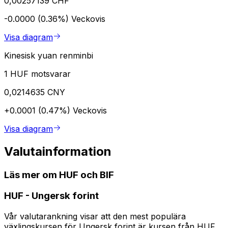
0,00257139 CHF
-0.0000 (0.36%)
Veckovis
Visa diagram
Kinesisk yuan renminbi
1 HUF motsvarar
0,0214635 CNY
+0.0001 (0.47%)
Veckovis
Visa diagram
Valutainformation
Läs mer om HUF och BIF
HUF
-
Ungersk forint
Vår valutarankning visar att den mest populära
växlingskursen för Ungersk forint är kursen från HUF