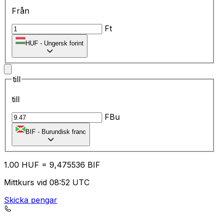
Från
Ft
HUF
-
Ungersk forint
till
till
FBu
BIF
-
Burundisk franc
1.00
HUF
=
9,
475536
BIF
Mittkurs vid 08:52 UTC
Skicka pengar