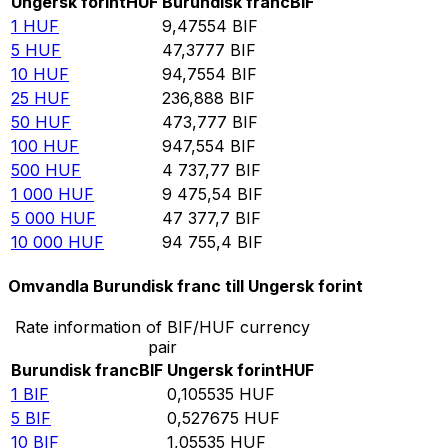
Ungersk forint
HUF
Burundisk franc
BIF
1
HUF
9,47554
BIF
5
HUF
47,3777
BIF
10
HUF
94,7554
BIF
25
HUF
236,888
BIF
50
HUF
473,777
BIF
100
HUF
947,554
BIF
500
HUF
4 737,77
BIF
1 000
HUF
9 475,54
BIF
5 000
HUF
47 377,7
BIF
10 000
HUF
94 755,4
BIF
Omvandla Burundisk franc till Ungersk forint
Rate information of BIF/HUF currency
pair
Burundisk franc
BIF
Ungersk forint
HUF
1
BIF
0,105535
HUF
5
BIF
0,527675
HUF
10
BIF
1,05535
HUF