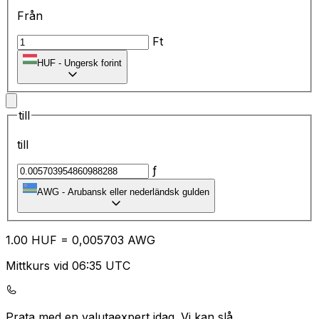
Från
Ft
HUF
-
Ungersk forint
till
till
ƒ
AWG
-
Arubansk eller nederländsk gulden
1.00
HUF
=
0,
005703
AWG
Mittkurs vid 06:35 UTC
Prata med en valutaexpert idag.
Vi kan slå