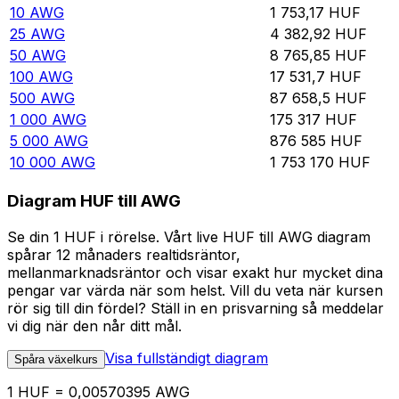
10
AWG
1 753,17
HUF
25
AWG
4 382,92
HUF
50
AWG
8 765,85
HUF
100
AWG
17 531,7
HUF
500
AWG
87 658,5
HUF
1 000
AWG
175 317
HUF
5 000
AWG
876 585
HUF
10 000
AWG
1 753 170
HUF
Diagram HUF till AWG
Se din 1 HUF i rörelse. Vårt live HUF till AWG diagram
spårar 12 månaders realtidsräntor,
mellanmarknadsräntor och visar exakt hur mycket dina
pengar var värda när som helst. Vill du veta när kursen
rör sig till din fördel? Ställ in en prisvarning så meddelar
vi dig när den når ditt mål.
Visa fullständigt diagram
Spåra växelkurs
1 HUF = 0,00570395 AWG