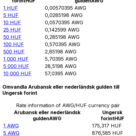
forint
HUF
gulden
AWG
1
HUF
0,00570395
AWG
5
HUF
0,0285198
AWG
10
HUF
0,0570395
AWG
25
HUF
0,142599
AWG
50
HUF
0,285198
AWG
100
HUF
0,570395
AWG
500
HUF
2,85198
AWG
1 000
HUF
5,70395
AWG
5 000
HUF
28,5198
AWG
10 000
HUF
57,0395
AWG
Omvandla Arubansk eller nederländsk gulden till
Ungersk forint
Rate information of AWG/HUF currency pair
Arubansk eller nederländsk
Ungersk
gulden
AWG
forint
HUF
1
AWG
175,317
HUF
5
AWG
876,585
HUF