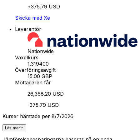
+375.79 USD
Skicka med Xe
Leverantör
Nationwide
Växelkurs
1.319400
Överföringsavgift
15.00 GBP
Mottagaren får
26,368.20 USD
-375.79 USD
Kurser hämtade per 8/7/2026
Läs mer
Jämförelsebesparingarna baseras på en enda