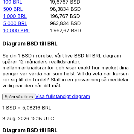
100
BRL
19,6767
BSD
500
BRL
98,3834
BSD
1 000
BRL
196,767
BSD
5 000
BRL
983,834
BSD
10 000
BRL
1 967,67
BSD
Diagram BSD till BRL
Se din 1 BSD i rörelse. Vårt live BSD till BRL diagram
spårar 12 månaders realtidsräntor,
mellanmarknadsräntor och visar exakt hur mycket dina
pengar var värda när som helst. Vill du veta när kursen
rör sig till din fördel? Ställ in en prisvarning så meddelar
vi dig när den når ditt mål.
Visa fullständigt diagram
Spåra växelkurs
1 BSD = 5,08216 BRL
8 aug. 2026 15:18 UTC
Diagram BSD till BRL