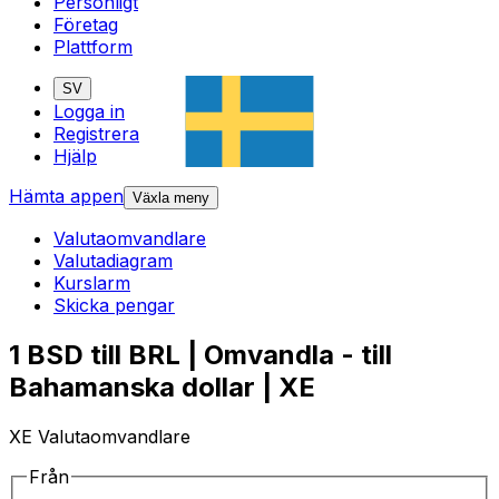
Personligt
Företag
Plattform
SV
Logga in
Registrera
Hjälp
Hämta appen
Växla meny
Valutaomvandlare
Valutadiagram
Kurslarm
Skicka pengar
1 BSD till BRL | Omvandla - till
Bahamanska dollar | XE
XE Valutaomvandlare
Från