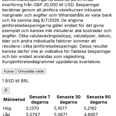
överföring från GBP 20,000 till USD. Besparingar
beräknas genom att jämföra växelkursen inklusive
marginaler och avgifter som tillhandahålls av varje bank
och Xe samma dag 8/7/2026. De angivna
jämförelsebesparingarna gäller endast för det givna
exemplet och kanske inte inkluderar alla kostnader och
avgifter. Olika valutaväxlingsbelopp, valutatyper, datum,
tider och andra individuella faktorer kommer att
resultera i olika jämförelsebesparingar. Dessa resultat
kanske därför inte är indikativa för faktiska besparingar
och bör endast användas som vägledning.
Kursjämförelsediagrammet uppdateras kvartalsvis.
Kurser
Omvandlat värde
1 BSD till BRL
Senaste 7
Senaste 30
Senaste 90
Mätmetod
dagarna
dagarna
dagarna
Hög
5,1370
5,1677
5,2182
Låg
5,0747
5,0671
4,8957