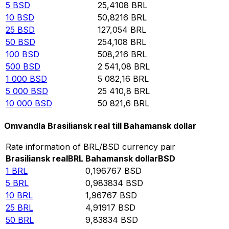
5
BSD
25,4108
BRL
10
BSD
50,8216
BRL
25
BSD
127,054
BRL
50
BSD
254,108
BRL
100
BSD
508,216
BRL
500
BSD
2 541,08
BRL
1 000
BSD
5 082,16
BRL
5 000
BSD
25 410,8
BRL
10 000
BSD
50 821,6
BRL
Omvandla Brasiliansk real till Bahamansk dollar
Rate information of BRL/BSD currency pair
Brasiliansk real
BRL
Bahamansk dollar
BSD
1
BRL
0,196767
BSD
5
BRL
0,983834
BSD
10
BRL
1,96767
BSD
25
BRL
4,91917
BSD
50
BRL
9,83834
BSD