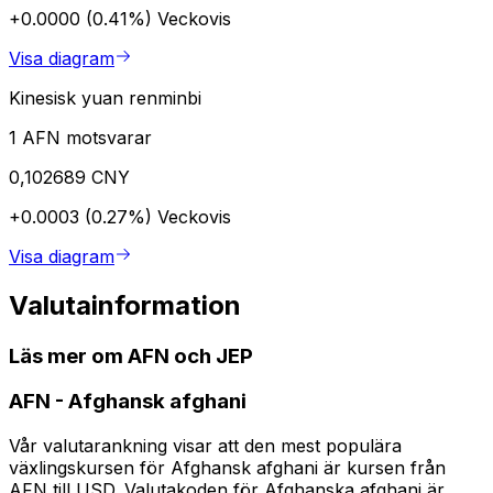
+0.0000 (0.41%)
Veckovis
Visa diagram
Kinesisk yuan renminbi
1 AFN motsvarar
0,102689 CNY
+0.0003 (0.27%)
Veckovis
Visa diagram
Valutainformation
Läs mer om AFN och JEP
AFN
-
Afghansk afghani
Vår valutarankning visar att den mest populära
växlingskursen för Afghansk afghani är kursen från
AFN till USD. Valutakoden för Afghanska afghani är