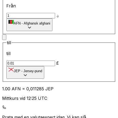
Från
؋
AFN
-
Afghansk afghani
till
till
£
JEP
-
Jersey-pund
1.00
AFN
=
0,
011285
JEP
Mittkurs vid 12:25 UTC
Prata med en valutaexpert idag.
Vi kan slå