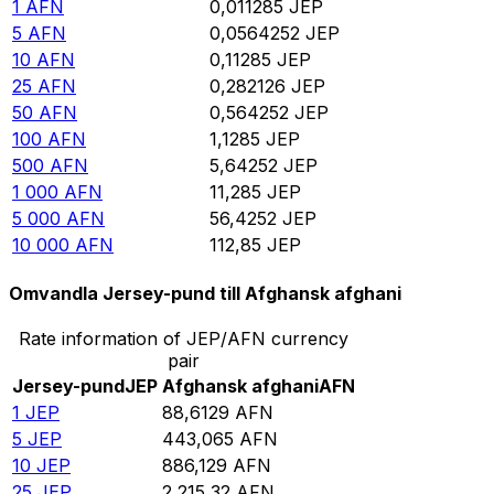
1
AFN
0,011285
JEP
5
AFN
0,0564252
JEP
10
AFN
0,11285
JEP
25
AFN
0,282126
JEP
50
AFN
0,564252
JEP
100
AFN
1,1285
JEP
500
AFN
5,64252
JEP
1 000
AFN
11,285
JEP
5 000
AFN
56,4252
JEP
10 000
AFN
112,85
JEP
Omvandla Jersey-pund till Afghansk afghani
Rate information of JEP/AFN currency
pair
Jersey-pund
JEP
Afghansk afghani
AFN
1
JEP
88,6129
AFN
5
JEP
443,065
AFN
10
JEP
886,129
AFN
25
JEP
2 215,32
AFN