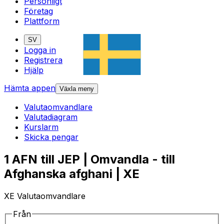
Personligt
Företag
Plattform
SV
Logga in
Registrera
Hjälp
Hämta appen
Växla meny
Valutaomvandlare
Valutadiagram
Kurslarm
Skicka pengar
1 AFN till JEP | Omvandla - till
Afghanska afghani | XE
XE Valutaomvandlare
Från