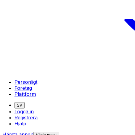
Personligt
Företag
Plattform
SV
Logga in
Registrera
Hjälp
Hämta appen
Växla meny