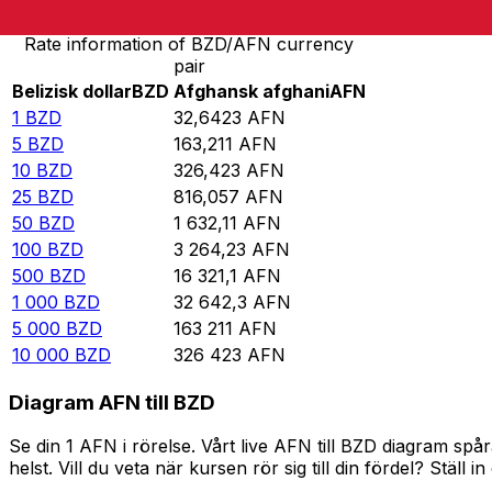
Rate information of BZD/AFN currency
pair
Belizisk dollar
BZD
Afghansk afghani
AFN
1
BZD
32,6423
AFN
5
BZD
163,211
AFN
10
BZD
326,423
AFN
25
BZD
816,057
AFN
50
BZD
1 632,11
AFN
100
BZD
3 264,23
AFN
500
BZD
16 321,1
AFN
1 000
BZD
32 642,3
AFN
5 000
BZD
163 211
AFN
10 000
BZD
326 423
AFN
Diagram AFN till BZD
Se din 1 AFN i rörelse. Vårt live AFN till BZD diagram s
helst. Vill du veta när kursen rör sig till din fördel? Ställ 