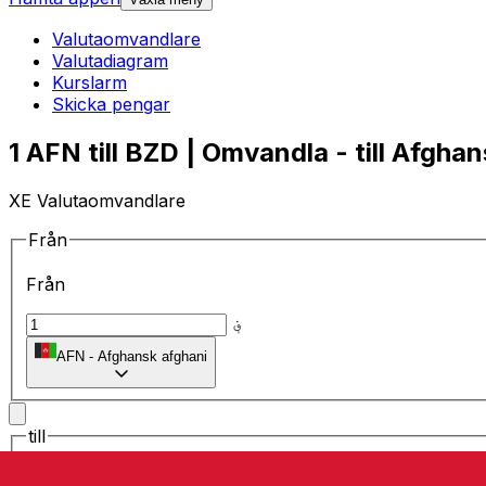
Valutaomvandlare
Valutadiagram
Kurslarm
Skicka pengar
1 AFN till BZD | Omvandla - till Afgha
XE Valutaomvandlare
Från
Från
؋
AFN
-
Afghansk afghani
till
till