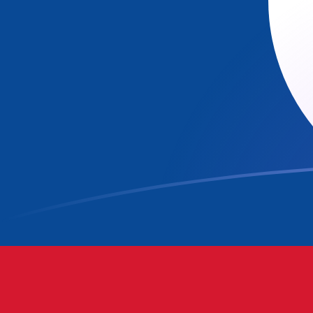
AFN till BZD valutakurser idag
Omvandla Afghansk afghani till Belizisk dollar
Rate information of AFN/BZD currency
pair
Afghansk afghani
AFN
Belizisk dollar
BZD
1
AFN
0,0306351
BZD
5
AFN
0,153176
BZD
10
AFN
0,306351
BZD
25
AFN
0,765878
BZD
50
AFN
1,53176
BZD
100
AFN
3,06351
BZD
500
AFN
15,3176
BZD
1 000
AFN
30,6351
BZD
5 000
AFN
153,176
BZD
10 000
AFN
306,351
BZD
Omvandla Belizisk dollar till Afghansk afghani