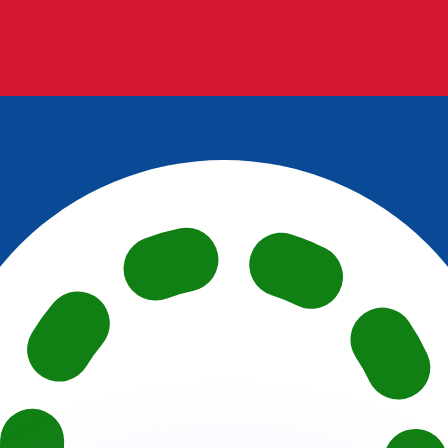
as kurser.
 görs endast i informationssyfte. Du kommer inte att få de