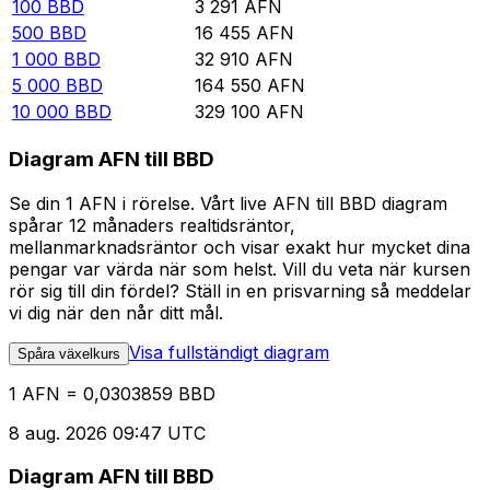
100
BBD
3 291
AFN
500
BBD
16 455
AFN
1 000
BBD
32 910
AFN
5 000
BBD
164 550
AFN
10 000
BBD
329 100
AFN
Diagram AFN till BBD
Se din 1 AFN i rörelse. Vårt live AFN till BBD diagram
spårar 12 månaders realtidsräntor,
mellanmarknadsräntor och visar exakt hur mycket dina
pengar var värda när som helst. Vill du veta när kursen
rör sig till din fördel? Ställ in en prisvarning så meddelar
vi dig när den når ditt mål.
Visa fullständigt diagram
Spåra växelkurs
1 AFN = 0,0303859 BBD
8 aug. 2026 09:47 UTC
Diagram AFN till BBD