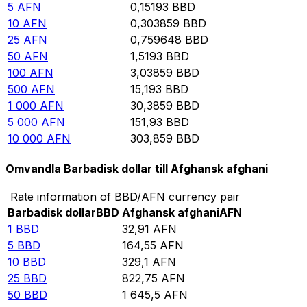
5
AFN
0,15193
BBD
10
AFN
0,303859
BBD
25
AFN
0,759648
BBD
50
AFN
1,5193
BBD
100
AFN
3,03859
BBD
500
AFN
15,193
BBD
1 000
AFN
30,3859
BBD
5 000
AFN
151,93
BBD
10 000
AFN
303,859
BBD
Omvandla Barbadisk dollar till Afghansk afghani
Rate information of BBD/AFN currency pair
Barbadisk dollar
BBD
Afghansk afghani
AFN
1
BBD
32,91
AFN
5
BBD
164,55
AFN
10
BBD
329,1
AFN
25
BBD
822,75
AFN
50
BBD
1 645,5
AFN