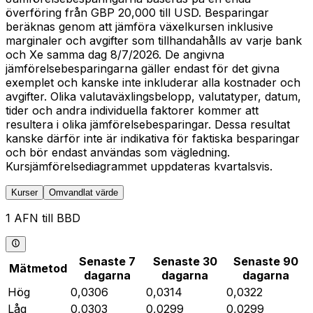
överföring från GBP 20,000 till USD. Besparingar
beräknas genom att jämföra växelkursen inklusive
marginaler och avgifter som tillhandahålls av varje bank
och Xe samma dag 8/7/2026. De angivna
jämförelsebesparingarna gäller endast för det givna
exemplet och kanske inte inkluderar alla kostnader och
avgifter. Olika valutaväxlingsbelopp, valutatyper, datum,
tider och andra individuella faktorer kommer att
resultera i olika jämförelsebesparingar. Dessa resultat
kanske därför inte är indikativa för faktiska besparingar
och bör endast användas som vägledning.
Kursjämförelsediagrammet uppdateras kvartalsvis.
Kurser
Omvandlat värde
1 AFN till BBD
Senaste 7
Senaste 30
Senaste 90
Mätmetod
dagarna
dagarna
dagarna
Hög
0,0306
0,0314
0,0322
Låg
0,0303
0,0299
0,0299