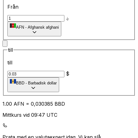
Från
؋
AFN
-
Afghansk afghani
till
till
$
BBD
-
Barbadisk dollar
1.00
AFN
=
0,
030385
BBD
Mittkurs vid 09:47 UTC
Prata med en valutaexpert idag.
Vi kan slå