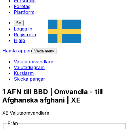
Personligt
Företag
Plattform
SV
Logga in
Registrera
Hjälp
Hämta appen
Växla meny
Valutaomvandlare
Valutadiagram
Kurslarm
Skicka pengar
1 AFN till BBD | Omvandla - till
Afghanska afghani | XE
XE Valutaomvandlare
Från