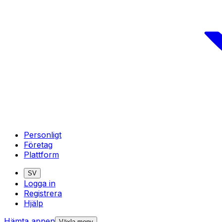
Personligt
Företag
Plattform
SV
Logga in
Registrera
Hjälp
Hämta appen
Växla meny