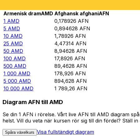
Rate information of AMD/AFN currency pair
Armenisk dram
AMD
Afghansk afghani
AFN
1
AMD
0,178926
AFN
5
AMD
0,894628
AFN
10
AMD
1,78926
AFN
25
AMD
4,47314
AFN
50
AMD
8,94628
AFN
100
AMD
17,8926
AFN
500
AMD
89,4628
AFN
1 000
AMD
178,926
AFN
5 000
AMD
894,628
AFN
10 000
AMD
1 789,26
AFN
Diagram AFN till AMD
Se din 1 AFN i rörelse. Vårt live AFN till AMD diagram s
helst. Vill du veta när kursen rör sig till din fördel? Ställ 
Visa fullständigt diagram
Spåra växelkurs