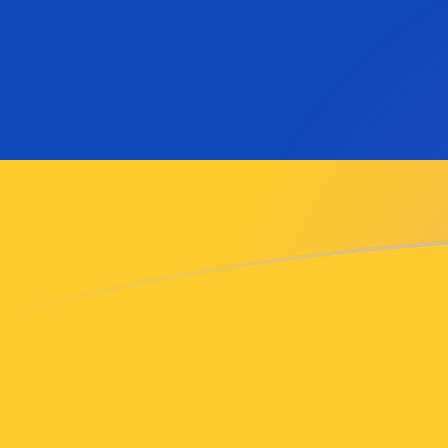
AFN till AMD valutakurser idag
Omvandla Afghansk afghani till Armenisk dram
Rate information of AFN/AMD currency pair
Afghansk afghani
AFN
Armenisk dram
AMD
1
AFN
5,58891
AMD
5
AFN
27,9446
AMD
10
AFN
55,8891
AMD
25
AFN
139,723
AMD
50
AFN
279,446
AMD
100
AFN
558,891
AMD
500
AFN
2 794,46
AMD
1 000
AFN
5 588,91
AMD
5 000
AFN
27 944,6
AMD
10 000
AFN
55 889,1
AMD
Omvandla Armenisk dram till Afghansk afghani