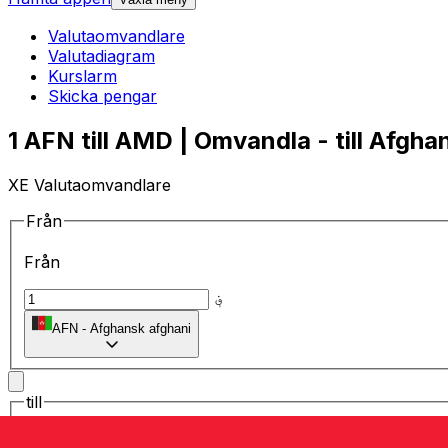
Valutaomvandlare
Valutadiagram
Kurslarm
Skicka pengar
1 AFN till AMD | Omvandla - till Afgha
XE Valutaomvandlare
Från
Från
؋
AFN
-
Afghansk afghani
till
till