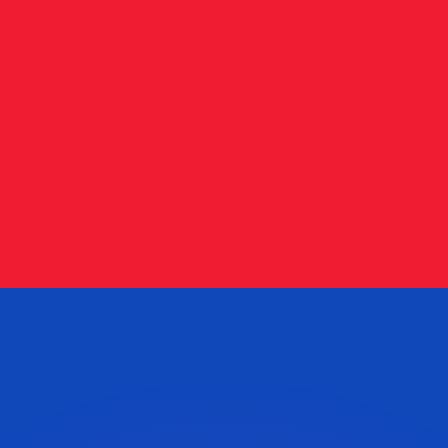
as kurser.
 görs endast i informationssyfte. Du kommer inte att få de