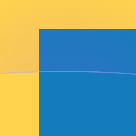
je
a
é