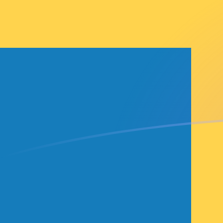
Taxas de câmbio de PGK para SEK ho
Converter Kina de Papua Nova Guiné para Coroa suec
Rate information of PGK/SEK currency pair
Kina de Papua Nova Guiné
PGK
Coroa sueca
SEK
1
PGK
2,15407
SEK
5
PGK
10,7703
SEK
10
PGK
21,5407
SEK
25
PGK
53,8517
SEK
50
PGK
107,703
SEK
100
PGK
215,407
SEK
500
PGK
1.077,03
SEK
1.000
PGK
2.154,07
SEK
5.000
PGK
10.770,3
SEK
10.000
PGK
21.540,7
SEK
Converter Coroa sueca para Kina de Papua Nova Guin