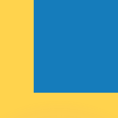
ar taxas concorrentes.
so é apenas para fins informativos. Você não pagará essa
r com a Xe?