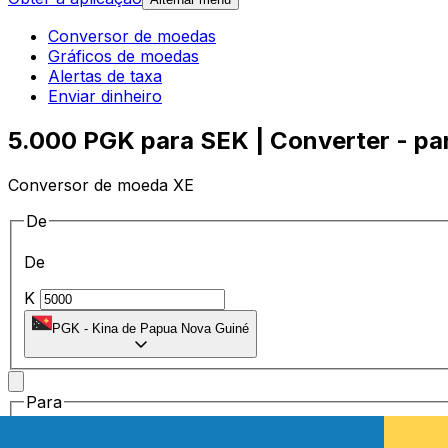
Conversor de moedas
Gráficos de moedas
Alertas de taxa
Enviar dinheiro
5.000 PGK para SEK | Converter - pa
Conversor de moeda XE
De
De
K
PGK
-
Kina de Papua Nova Guiné
Para
Para