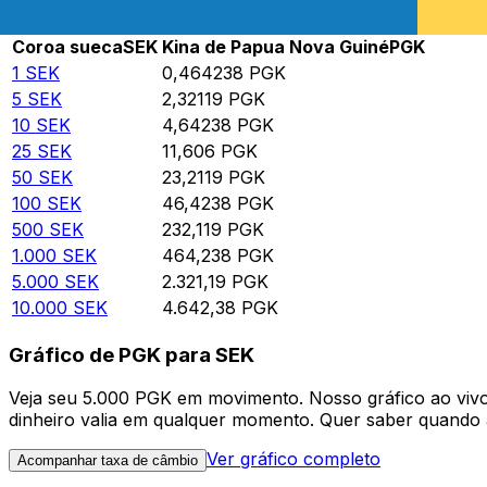
Rate information of SEK/PGK currency pair
Coroa sueca
SEK
Kina de Papua Nova Guiné
PGK
1
SEK
0,464238
PGK
5
SEK
2,32119
PGK
10
SEK
4,64238
PGK
25
SEK
11,606
PGK
50
SEK
23,2119
PGK
100
SEK
46,4238
PGK
500
SEK
232,119
PGK
1.000
SEK
464,238
PGK
5.000
SEK
2.321,19
PGK
10.000
SEK
4.642,38
PGK
Gráfico de PGK para SEK
Veja seu 5.000 PGK em movimento. Nosso gráfico ao vi
dinheiro valia em qualquer momento. Quer saber quando a
Ver gráfico completo
Acompanhar taxa de câmbio