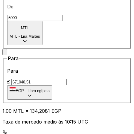
De
MTL
MTL
-
Lira Maltês
Para
Para
£
EGP
-
Libra egípcia
1.00
MTL
=
13
4,2081
EGP
Taxa de mercado médio às 10:15 UTC