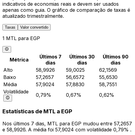
indicativos de economias reais e devem ser usados
apenas como guia. O gráfico de comparação de taxas é
atualizado trimestralmente.
Taxas
Valor convertido
1 MTL para EGP
Últimos 7
Últimos 30
Últimos 90
Métrica
dias
dias
dias
Alto
58,9926
59,0025
62,1569
Baixo
57,2657
56,6572
55,6530
Média
57,9024
57,8830
58,7551
Volatilidade
0,79%
0,67%
0,62%
Estatísticas de MTL a EGP
Nos últimos 7 dias, MTL para EGP mudou entre 57,2657
e 58,9926. A média foi 57,9024 com volatilidade 0,79% .