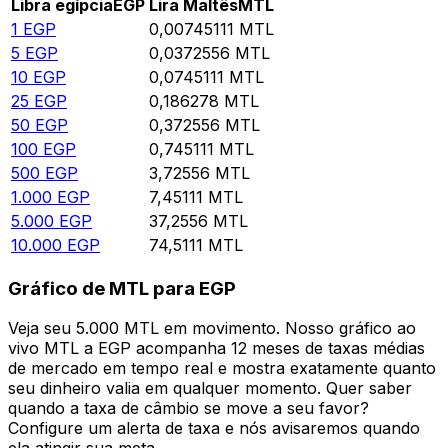
Libra egípcia
EGP
Lira Maltês
MTL
1
EGP
0,00745111
MTL
5
EGP
0,0372556
MTL
10
EGP
0,0745111
MTL
25
EGP
0,186278
MTL
50
EGP
0,372556
MTL
100
EGP
0,745111
MTL
500
EGP
3,72556
MTL
1.000
EGP
7,45111
MTL
5.000
EGP
37,2556
MTL
10.000
EGP
74,5111
MTL
Gráfico de MTL para EGP
Veja seu 5.000 MTL em movimento. Nosso gráfico ao
vivo MTL a EGP acompanha 12 meses de taxas médias
de mercado em tempo real e mostra exatamente quanto
seu dinheiro valia em qualquer momento. Quer saber
quando a taxa de câmbio se move a seu favor?
Configure um alerta de taxa e nós avisaremos quando