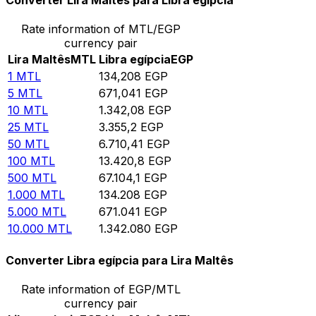
Converter Lira Maltês para Libra egípcia
Rate information of MTL/EGP
currency pair
Lira Maltês
MTL
Libra egípcia
EGP
1
MTL
134,208
EGP
5
MTL
671,041
EGP
10
MTL
1.342,08
EGP
25
MTL
3.355,2
EGP
50
MTL
6.710,41
EGP
100
MTL
13.420,8
EGP
500
MTL
67.104,1
EGP
1.000
MTL
134.208
EGP
5.000
MTL
671.041
EGP
10.000
MTL
1.342.080
EGP
Converter Libra egípcia para Lira Maltês
Rate information of EGP/MTL
currency pair